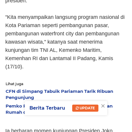
presiden.
"Kita menyampaikan langsung program nasional di
Kota Pariaman seperti pembangunan pasar,
pembangunan waterfront city dan pembangunan
kawasan wisata," katanya saat menerima
kunjungan tim TNI AL, Kemenko Maritim,
Kemenhan RI dan Lantamal II Padang, Kamis
(17/10).
Lihat juga
CFN di Simpang Tabuik Pariaman Tarik Ribuan
Pengunjung
×
Pemko Pariaman Apresiasi Bantuan Perbaikan
Berita Terbaru
UPDATE
Rumah dari Pemerintah Pusat
Ia berharap momen kunjungan Presiden Joko