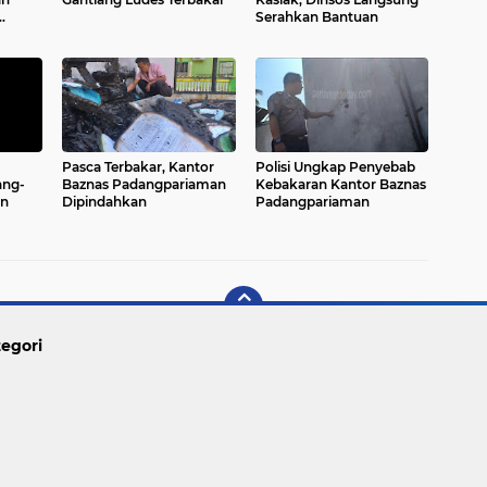
Serahkan Bantuan
Pasca Terbakar, Kantor
Polisi Ungkap Penyebab
ang-
Baznas Padangpariaman
Kebakaran Kantor Baznas
an
Dipindahkan
Padangpariaman
egori