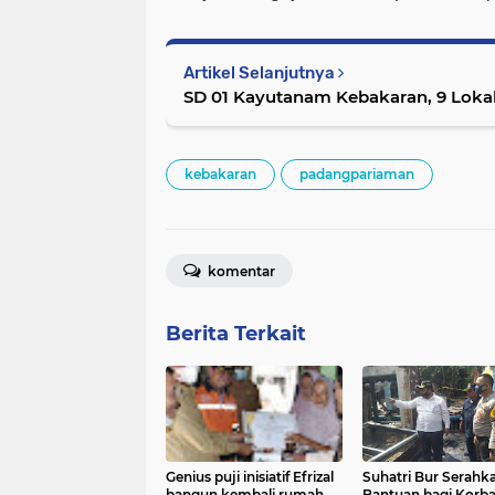
Artikel Selanjutnya
SD 01 Kayutanam Kebakaran, 9 Lokal
kebakaran
padangpariaman
komentar
Berita Terkait
Genius puji inisiatif Efrizal
Suhatri Bur Serahk
bangun kembali rumah
Bantuan bagi Korb