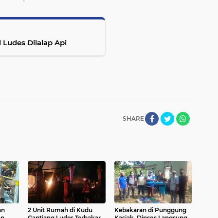
 Ludes Dilalap Api
SHARE
an
2 Unit Rumah di Kudu
Kebakaran di Punggung
an
Gantiang Ludes Terbakar
Kasiak, Dinsos Langsung