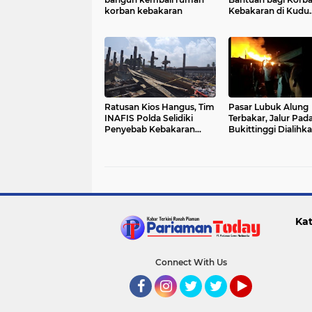
korban kebakaran
Kebakaran di Kudu
Gantiang
Ratusan Kios Hangus, Tim
Pasar Lubuk Alung
INAFIS Polda Selidiki
Terbakar, Jalur Pad
Penyebab Kebakaran
Bukittinggi Dialihk
Pasar Lubuk Alung
Kat
Connect With Us
Facebook
Instagram
Twitter
Twitter
YouTube