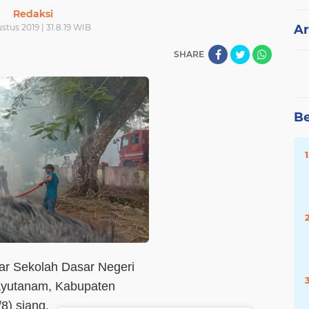
Redaksi
stus 2019 | 31.8.19 WIB
Ar
SHARE
Be
ar Sekolah Dasar Negeri
yutanam, Kabupaten
8) siang.