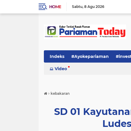
HOME
Sabtu
8 Agu 2026
Indeks
#Ayokepariaman
#inves
Video
›
kebakaran
SD 01 Kayutana
Ludes