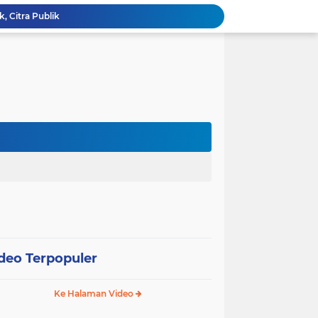
k, Citra Publik
Wali Kota Pariaman Lepas Kontingen Pramuka ke Jambore Nasional XII di Cibubur
Wali Kota Pariaman Hadiri Penguatan Relawan Pancasila, Tekankan Implementasi Nilai Pancasila dalam Pelayanan Publik
Wali Kota Pariaman Bagikan Bibit Ikan Koi kepada Siswa SD untuk Edukasi Perikanan
Wali Kota Pariaman Salurkan Bantuan bagi Korban Pohon Tumbang, Rumah Rusak Berat Akan Dibedah
Wali Kota Pariaman Ajukan Rancangan KUA-PPAS APBD 2027, Pendapatan Diproyeksikan Rp626,1 Miliar
Pemkot Pariaman Mulai Pusdiklat Paskibraka 2026, Wali Kota Tekankan Pentingnya Disiplin
Pisah Sambut Kapolres, Yota Balad Tekankan Pentingnya Sinergi Jaga Kondusivitas Daerah
SEPEDA TANTE, Inovasi Digital Pemko Pariaman Percepat Pendaftaran Tanda Tangan Elektronik
Tingkatkan Mutu Pelayanan, Pemko Pariaman Gandeng RSUP Dr. M. Djamil Padang
deo Terpopuler
Ke Halaman Video