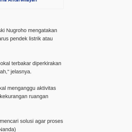
ama Antarwilayah
ski Nugroho mengatakan
us pendek listrik atau
 lokal terbakar diperkirakan
ah," jelasnya.
kal menganggu aktivitas
n kekurangan ruangan
 mencari solusi agar proses
(Nanda)