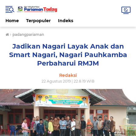
Home
Terpopuler
Indeks
›
padangpariaman
Jadikan Nagari Layak Anak dan
Smart Nagari, Nagari Pauhkamba
Perbaharui RMJM
Redaksi
22 Agustus 2019 | 22.8.19 WIB