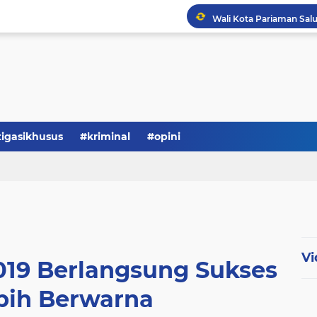
tigasikhusus
#kriminal
#opini
Vi
019 Berlangsung Sukses
bih Berwarna