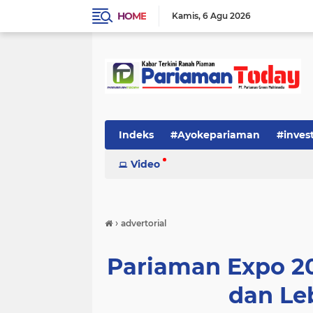
HOME
Kamis
6 Agu 2026
Indeks
#Ayokepariaman
#inves
Video
›
advertorial
Pariaman Expo 2
dan Le