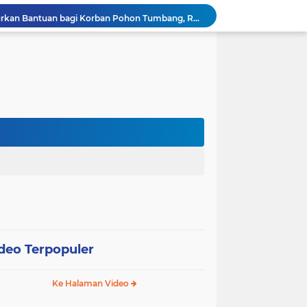
Wali Kota Pariaman Salurkan Bantuan bagi Korban Pohon Tumbang, Rumah Rusak Berat Akan Dibedah
Wali Kota Pariaman Ajukan Rancangan KUA-PPAS APBD 2027, Pendapatan Diproyeksikan Rp626,1 Miliar
Pemkot Pariaman Mulai Pusdiklat Paskibraka 2026, Wali Kota Tekankan Pentingnya Disiplin
Pisah Sambut Kapolres, Yota Balad Tekankan Pentingnya Sinergi Jaga Kondusivitas Daerah
Wali Kota Pariaman Minta Inovasi OPD Berdampak Nyata pada Pelayanan Publik
Pemkot Pariaman Resmikan TPA Bunda PAUD untuk Dukung Pengasuhan Anak ASN
Pengurus PWI Pariaman 2026–2029 Dilantik, Pemkot Tekankan Sinergi dan Profesionalisme Pers
Wali Kota Pariaman Lepas Kontingen Pramuka ke Jambore Nasional XII di Cibubur
Wali Kota Pariaman Hadiri Penguatan Relawan Pancasila, Tekankan Implementasi Nilai Pancasila dalam Pelayanan Publik
Wali Kota Pariaman Bagikan Bibit Ikan Koi kepada Siswa SD untuk Edukasi Perikanan
deo Terpopuler
Ke Halaman Video