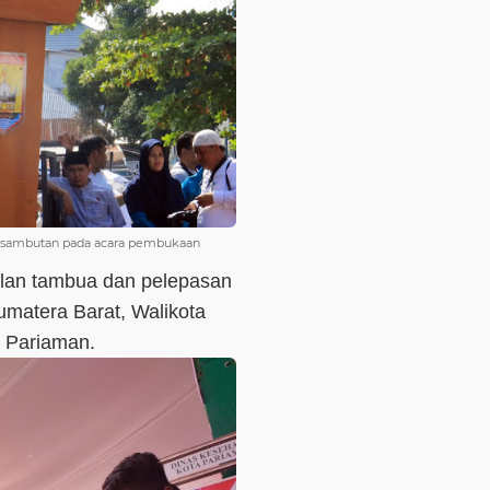
i sambutan pada acara pembukaan
lan tambua dan pelepasan
umatera Barat, Walikota
 Pariaman.