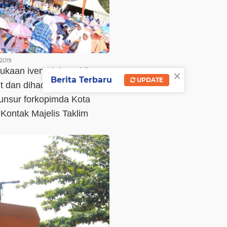
2019
bukaan iven oleh Wakil
×
Berita Terbaru
UPDATE
 dan dihadiri Walikota
unsur forkopimda Kota
Kontak Majelis Taklim