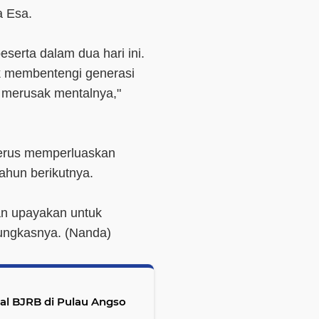
 Esa.
eserta dalam dua hari ini.
uk membentengi generasi
t merusak mentalnya,"
erus memperluaskan
tahun berikutnya.
an upayakan untuk
ungkasnya. (Nanda)
al BJRB di Pulau Angso