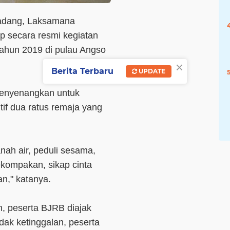
Padang, Laksamana
 secara resmi kegiatan
tahun 2019 di pulau Angso
×
Berita Terbaru
UPDATE
menyenangkan untuk
if dua ratus remaja yang
nah air, peduli sesama,
ekompakan, sikap cinta
n," katanya.
, peserta BJRB diajak
dak ketinggalan, peserta