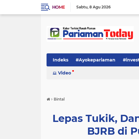
HOME
Sabtu
8 Agu 2026
Indeks
#Ayokepariaman
#inves
Video
›
Bintal
Lepas Tukik, Da
BJRB di 