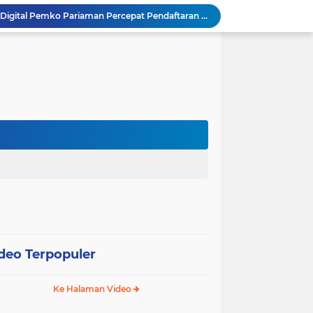
SEPEDA TANTE, Inovasi Digital Pemko Pariaman Percepat Pendaftaran Tanda Tangan Elektronik
Tingkatkan Mutu Pelayanan, Pemko Pariaman Gandeng RSUP Dr. M. Djamil Padang
k, Citra Publik
Wali Kota Pariaman Lepas Kontingen Pramuka ke Jambore Nasional XII di Cibubur
Wali Kota Pariaman Hadiri Penguatan Relawan Pancasila, Tekankan Implementasi Nilai Pancasila dalam Pelayanan Publik
Wali Kota Pariaman Bagikan Bibit Ikan Koi kepada Siswa SD untuk Edukasi Perikanan
Wali Kota Pariaman Salurkan Bantuan bagi Korban Pohon Tumbang, Rumah Rusak Berat Akan Dibedah
Wali Kota Pariaman Ajukan Rancangan KUA-PPAS APBD 2027, Pendapatan Diproyeksikan Rp626,1 Miliar
Pemkot Pariaman Mulai Pusdiklat Paskibraka 2026, Wali Kota Tekankan Pentingnya Disiplin
SAJUMPA Permudah Warga Pariaman Bayar Pajak Kendaraan, Sasar ASN dan Masyarakat
deo Terpopuler
Ke Halaman Video