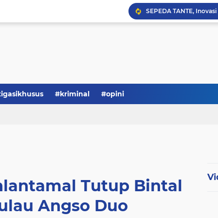
Serba-serbi: Tokoh Publi
tigasikhusus
#kriminal
#opini
Vi
nlantamal Tutup Bintal
Pulau Angso Duo