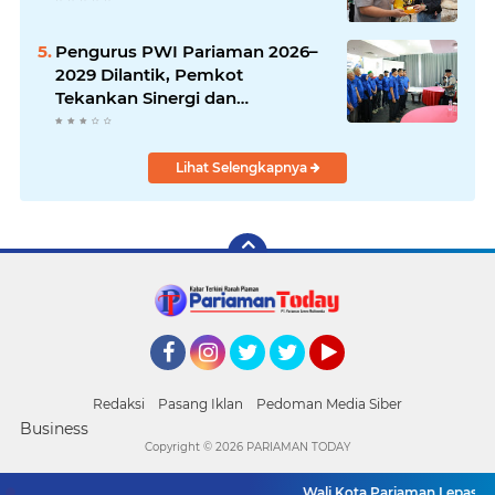
Pengurus PWI Pariaman 2026–
2029 Dilantik, Pemkot
Tekankan Sinergi dan
Profesionalisme Pers
Lihat Selengkapnya
Facebook
Instagram
Twitter
Twitter
YouTube
Redaksi
Pasang Iklan
Pedoman Media Siber
Business
Copyright ©
2026 PARIAMAN TODAY
Wali Kota Pariaman Lepas Kon