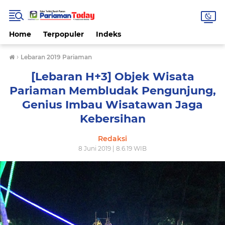
Home
Terpopuler
Indeks
›
Lebaran 2019 Pariaman
[Lebaran H+3] Objek Wisata
Pariaman Membludak Pengunjung,
Genius Imbau Wisatawan Jaga
Kebersihan
Redaksi
8 Juni 2019 | 8.6.19 WIB