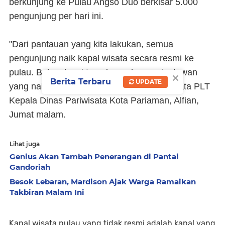
berkunjung ke Pulau Angso Duo berkisar 5.000
pengunjung per hari ini.
"Dari pantauan yang kita lakukan, semua
pengunjung naik kapal wisata secara resmi ke
pulau. Belum kami temukan adanya wisatawan
×
Berita Terbaru
UPDATE
yang naik secara tidak resmi (ke pulau)," kata PLT
Kepala Dinas Pariwisata Kota Pariaman, Alfian,
Jumat malam.
Lihat juga
Genius Akan Tambah Penerangan di Pantai
Gandoriah
Besok Lebaran, Mardison Ajak Warga Ramaikan
Takbiran Malam Ini
Kapal wisata pulau yang tidak resmi adalah kapal yang