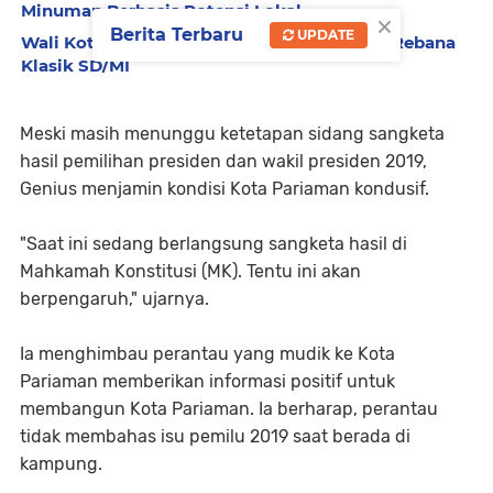
Minuman Berbasis Potensi Lokal
×
Berita Terbaru
UPDATE
Wali Kota Pariaman Buka Festival Qasidah Rebana
Klasik SD/MI
Meski masih menunggu ketetapan sidang sangketa
hasil pemilihan presiden dan wakil presiden 2019,
Genius menjamin kondisi Kota Pariaman kondusif.
"Saat ini sedang berlangsung sangketa hasil di
Mahkamah Konstitusi (MK). Tentu ini akan
berpengaruh," ujarnya.
Ia menghimbau perantau yang mudik ke Kota
Pariaman memberikan informasi positif untuk
membangun Kota Pariaman. Ia berharap, perantau
tidak membahas isu pemilu 2019 saat berada di
kampung.