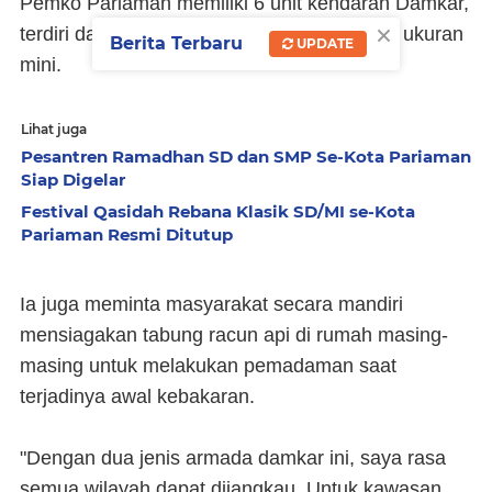
Pemko Pariaman memiliki 6 unit kendaran Damkar,
×
terdiri dari 4 unit truk damkar dan 2 damkar ukuran
Berita Terbaru
UPDATE
mini.
Lihat juga
Pesantren Ramadhan SD dan SMP Se-Kota Pariaman
Siap Digelar
Festival Qasidah Rebana Klasik SD/MI se-Kota
Pariaman Resmi Ditutup
Ia juga meminta masyarakat secara mandiri
mensiagakan tabung racun api di rumah masing-
masing untuk melakukan pemadaman saat
terjadinya awal kebakaran.
"Dengan dua jenis armada damkar ini, saya rasa
semua wilayah dapat dijangkau. Untuk kawasan