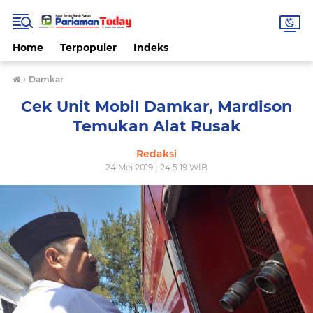
Home
Terpopuler
Indeks
›
Damkar
Cek Unit Mobil Damkar, Mardison
Temukan Alat Rusak
Redaksi
24 Mei 2019 | 24.5.19 WIB