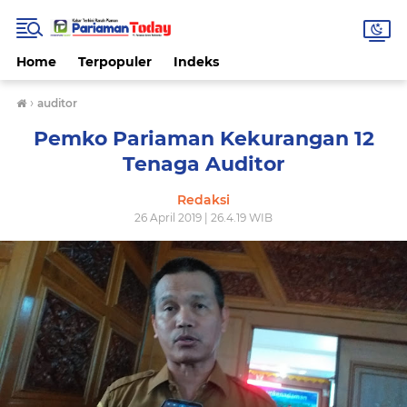
Home
Terpopuler
Indeks
›
auditor
Pemko Pariaman Kekurangan 12
Tenaga Auditor
Redaksi
26 April 2019 | 26.4.19 WIB