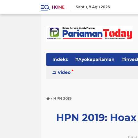
HOME
Sabtu
8 Agu 2026
Indeks
#Ayokepariaman
#inves
Video
›
HPN 2019
HPN 2019: Hoax
11 Feb