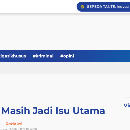
Serba-serbi: Tokoh Publi
tigasikhusus
#kriminal
#opini
Vi
 Masih Jadi Isu Utama
Redaksi
ruari 2019 | 11.2.19 WIB