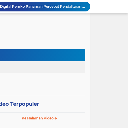
SEPEDA TANTE, Inovasi Digital Pemko Pariaman Percepat Pendaftaran Tanda Tangan Elektronik
Tingkatkan Mutu Pelayanan, Pemko Pariaman Gandeng RSUP Dr. M. Djamil Padang
k, Citra Publik
Wali Kota Pariaman Lepas Kontingen Pramuka ke Jambore Nasional XII di Cibubur
Wali Kota Pariaman Hadiri Penguatan Relawan Pancasila, Tekankan Implementasi Nilai Pancasila dalam Pelayanan Publik
Wali Kota Pariaman Bagikan Bibit Ikan Koi kepada Siswa SD untuk Edukasi Perikanan
Wali Kota Pariaman Salurkan Bantuan bagi Korban Pohon Tumbang, Rumah Rusak Berat Akan Dibedah
Wali Kota Pariaman Ajukan Rancangan KUA-PPAS APBD 2027, Pendapatan Diproyeksikan Rp626,1 Miliar
Pemkot Pariaman Mulai Pusdiklat Paskibraka 2026, Wali Kota Tekankan Pentingnya Disiplin
SAJUMPA Permudah Warga Pariaman Bayar Pajak Kendaraan, Sasar ASN dan Masyarakat
deo Terpopuler
Ke Halaman Video