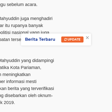
ggu sebelum acara.
Mahyuddin juga menghadiri
ar itu rupanya banyak
olitisi nasional yang juga
×
patan tersebut sekaligus
Berita Terbaru
UPDATE
ahyuddin yang didampingi
atika Kota Pariaman,
h meningkatkan
er informasi mesti
n berita yang terverifikasi
ng disebarkan oleh oknum-
ik 2019.