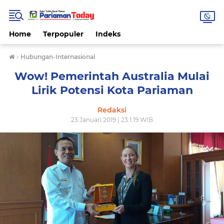
Home
Terpopuler
Indeks
›
Hubungan-Internasional
Wow! Pemerintah Australia Mulai
Lirik Potensi Kota Pariaman
Redaksi
23 Januari 2019 | 23.1.19 WIB