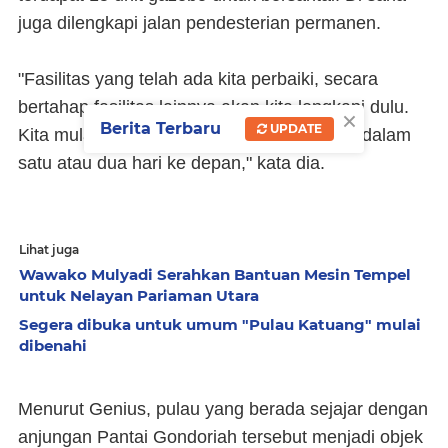
juga dilengkapi jalan pendesterian permanen.
"Fasilitas yang telah ada kita perbaiki, secara
bertahap fasilitas lainnya akan kita lengkapi dulu.
×
Berita Terbaru
UPDATE
Kita mulai dengan gotong royong bersama dalam
satu atau dua hari ke depan," kata dia.
Lihat juga
Wawako Mulyadi Serahkan Bantuan Mesin Tempel
untuk Nelayan Pariaman Utara
Segera dibuka untuk umum "Pulau Katuang" mulai
dibenahi
Menurut Genius, pulau yang berada sejajar dengan
anjungan Pantai Gondoriah tersebut menjadi objek