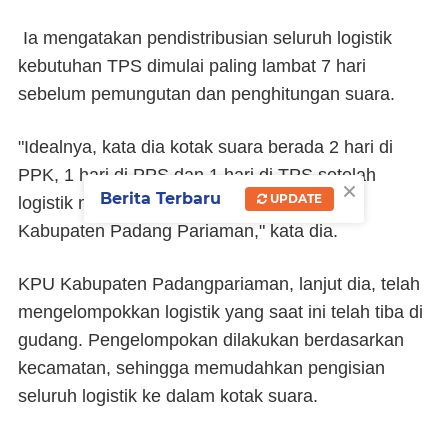
Ia mengatakan pendistribusian seluruh logistik
kebutuhan TPS dimulai paling lambat 7 hari
sebelum pemungutan dan penghitungan suara.
"Idealnya, kata dia kotak suara berada 2 hari di
PPK, 1 hari di PPS dan 1 hari di TPS setelah
×
Berita Terbaru
UPDATE
logistik mulai bergerak dari gudang KPU
Kabupaten Padang Pariaman," kata dia.
KPU Kabupaten Padangpariaman, lanjut dia, telah
mengelompokkan logistik yang saat ini telah tiba di
gudang. Pengelompokan dilakukan berdasarkan
kecamatan, sehingga memudahkan pengisian
seluruh logistik ke dalam kotak suara.