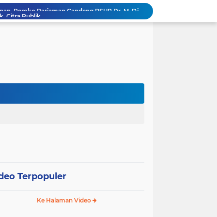
k, Citra Publik
Wali Kota Pariaman Lepas Kontingen Pramuka ke Jambore Nasional XII di Cibubur
Wali Kota Pariaman Hadiri Penguatan Relawan Pancasila, Tekankan Implementasi Nilai Pancasila dalam Pelayanan Publik
Wali Kota Pariaman Bagikan Bibit Ikan Koi kepada Siswa SD untuk Edukasi Perikanan
Wali Kota Pariaman Salurkan Bantuan bagi Korban Pohon Tumbang, Rumah Rusak Berat Akan Dibedah
Wali Kota Pariaman Ajukan Rancangan KUA-PPAS APBD 2027, Pendapatan Diproyeksikan Rp626,1 Miliar
Pemkot Pariaman Mulai Pusdiklat Paskibraka 2026, Wali Kota Tekankan Pentingnya Disiplin
Pisah Sambut Kapolres, Yota Balad Tekankan Pentingnya Sinergi Jaga Kondusivitas Daerah
SEPEDA TANTE, Inovasi Digital Pemko Pariaman Percepat Pendaftaran Tanda Tangan Elektronik
Tingkatkan Mutu Pelayanan, Pemko Pariaman Gandeng RSUP Dr. M. Djamil Padang
deo Terpopuler
Ke Halaman Video