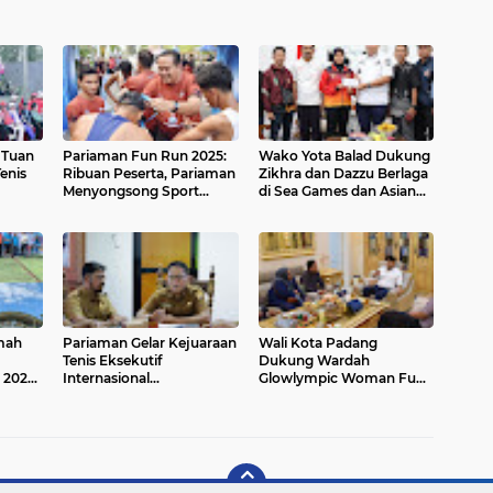
 Tuan
Pariaman Fun Run 2025:
Wako Yota Balad Dukung
enis
Ribuan Peserta, Pariaman
Zikhra dan Dazzu Berlaga
Menyongsong Sport
di Sea Games dan Asian
Tourism
Youth Games Wakili
Indonesia
mah
Pariaman Gelar Kejuaraan
Wali Kota Padang
Tenis Eksekutif
Dukung Wardah
 2025:
Internasional
Glowlympic Woman Fun
Memperebutkan Piala
Run 2025
Walikota