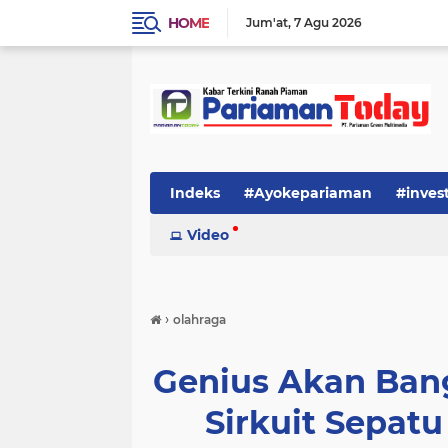
HOME
Jum'at
7 Agu 2026
Indeks
#Ayokepariaman
#inves
Video
›
olahraga
Genius Akan Ban
Sirkuit Sepat