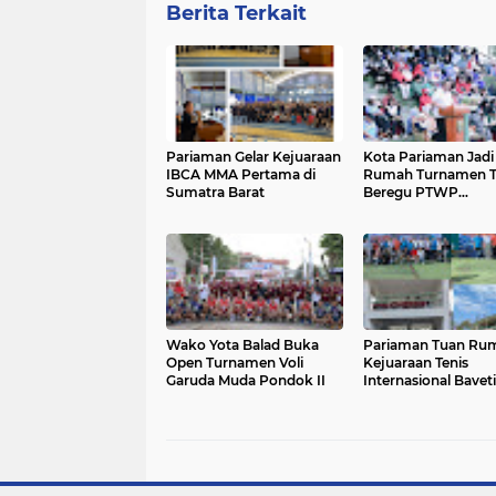
Berita Terkait
Pariaman Gelar Kejuaraan
Kota Pariaman Jadi
IBCA MMA Pertama di
Rumah Turnamen T
Sumatra Barat
Beregu PTWP
Berintegritas Zona
Sumatera
Wako Yota Balad Buka
Pariaman Tuan Ru
Open Turnamen Voli
Kejuaraan Tenis
Garuda Muda Pondok II
Internasional Baveti
Hotel Penuh, Sport
Tourism Bergeliat