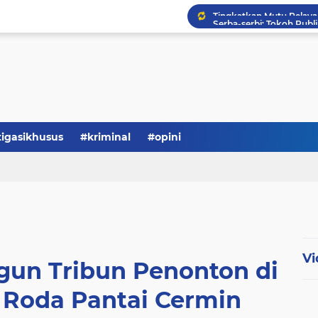
Serba-serbi: Tokoh Publi
tigasikhusus
#kriminal
#opini
Vi
gun Tribun Penonton di
u Roda Pantai Cermin