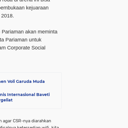
 pembukaan kejuaraan
 2018.
ko Pariaman akan meminta
ta Pariaman untuk
am Corporate Social
en Voli Garuda Muda
s Internasional Baveti
geliat
n agar CSR-nya diarahkan
isalnya ketersedian wifi, kita