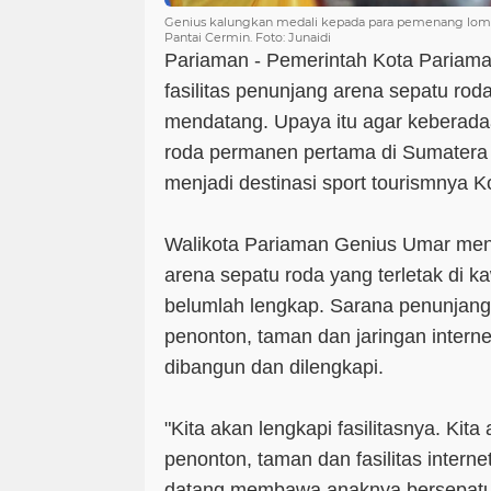
Genius kalungkan medali kepada para pemenang lomba
Pantai Cermin. Foto: Junaidi
Pariaman - Pemerintah Kota Pariam
fasilitas penunjang arena sepatu ro
mendatang. Upaya itu agar keberada
roda permanen pertama di Sumatera B
menjadi destinasi sport tourismnya 
Walikota Pariaman Genius Umar meng
arena sepatu roda yang terletak di k
belumlah lengkap. Sarana penunjang 
penonton, taman dan jaringan internet
dibangun dan dilengkapi.
"Kita akan lengkapi fasilitasnya. Kita
penonton, taman dan fasilitas intern
datang membawa anaknya bersepatu r