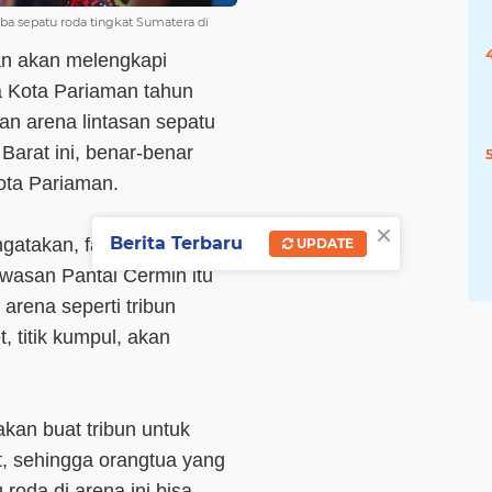
 sepatu roda tingkat Sumatera di
an akan melengkapi
da Kota Pariaman tahun
an arena lintasan sepatu
arat ini, benar-benar
Kota Pariaman.
×
Berita Terbaru
atakan, fasilitas pada
UPDATE
awasan Pantai Cermin itu
arena seperti tribun
, titik kumpul, akan
 akan buat tribun untuk
et, sehingga orangtua yang
oda di arena ini bisa