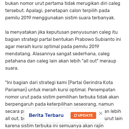
bukan nomor urut pertama tidak merugikan diri caleg
tersebut. Apalagi, penetapan calon terpilih pada
pemilu 2019 menggunakan sistim suara terbanyak.
Ia menyatakan jika keputusan penyusunan caleg itu
bagian strategi partai bentukan Prabowo Subianto ini
agar meraih kursi optimal pada pemilu 2019
mendatang. Alasannya sangat sederhana, caleg
petahana dan caleg lain akan lebih "all out" meraup
suara.
"Ini bagian dari strategi kami (Partai Gerindra Kota
Pariaman) untuk meraih kursi optimal. Penempatan
nomor urut pada sistim pemilihan terbuka tidak akan
berpengaruh pada keterpilihan seseorang, namun
×
secara psikologis tentunya calon petahana akan lebih
Berita Terbaru
UPDATE
all out, begitu pula dengan calon pada nomor urut lain
karena sistim terbuka ini semuanya akan rajin