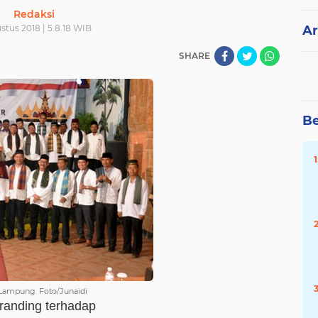
Redaksi
stus 2018 | 5.8.18 WIB
Ar
SHARE
Be
Lampung. Foto/Junaidi
randing terhadap