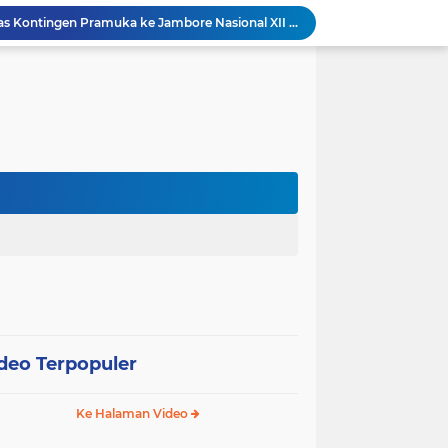
Wali Kota Pariaman Lepas Kontingen Pramuka ke Jambore Nasional XII di Cibubur
Wali Kota Pariaman Hadiri Penguatan Relawan Pancasila, Tekankan Implementasi Nilai Pancasila dalam Pelayanan Publik
Wali Kota Pariaman Bagikan Bibit Ikan Koi kepada Siswa SD untuk Edukasi Perikanan
Wali Kota Pariaman Salurkan Bantuan bagi Korban Pohon Tumbang, Rumah Rusak Berat Akan Dibedah
Wali Kota Pariaman Ajukan Rancangan KUA-PPAS APBD 2027, Pendapatan Diproyeksikan Rp626,1 Miliar
Pemkot Pariaman Mulai Pusdiklat Paskibraka 2026, Wali Kota Tekankan Pentingnya Disiplin
SAJUMPA Permudah Warga Pariaman Bayar Pajak Kendaraan, Sasar ASN dan Masyarakat
SEPEDA TANTE, Inovasi Digital Pemko Pariaman Percepat Pendaftaran Tanda Tangan Elektronik
Tingkatkan Mutu Pelayanan, Pemko Pariaman Gandeng RSUP Dr. M. Djamil Padang
k, Citra Publik
deo Terpopuler
Ke Halaman Video