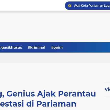
tigasikhusus
#kriminal
#opini
Serba-serbi: Tokoh Publi
Vi
, Genius Ajak Perantau
estasi di Pariaman