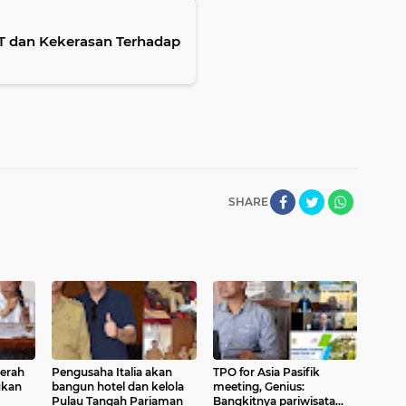
RT dan Kekerasan Terhadap
SHARE
aerah
Pengusaha Italia akan
TPO for Asia Pasifik
ukan
bangun hotel dan kelola
meeting, Genius:
Pulau Tangah Pariaman
Bangkitnya pariwisata