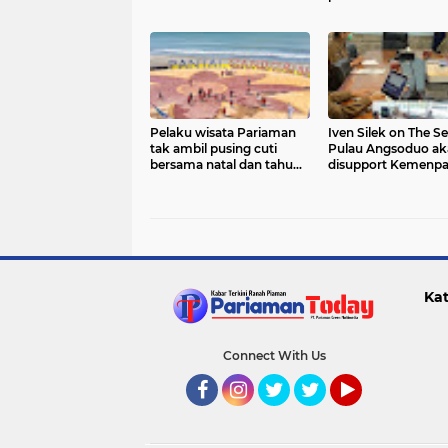
Pelaku wisata Pariaman
Iven Silek on The Se
tak ambil pusing cuti
Pulau Angsoduo ak
bersama natal dan tahun
disupport Kemenpa
baru ditiadakan
Kat
Connect With Us
Facebook
Instagram
Twitter
Twitter
YouTube