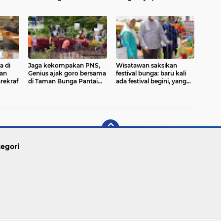
Indonesia karena regulasi
lebih fleksibel
a di
Jaga kekompakan PNS,
Wisatawan saksikan
an
Genius ajak goro bersama
festival bunga: baru kali
rekraf
di Taman Bunga Pantai
ada festival begini, yang
Kata
saya tahu Ikebana Jepang
egori