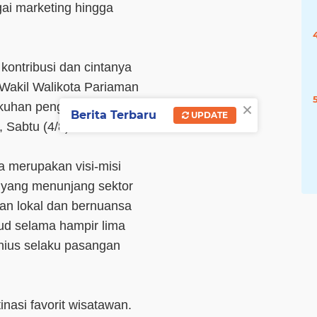
gai marketing hingga
kontribusi dan cintanya
Wakil Walikota Pariaman
×
ukuhan pengurus DPW
Berita Terbaru
UPDATE
Sabtu (4/8).
 merupakan visi-misi
a yang menunjang sektor
fan lokal dan bernuansa
jud selama hampir lima
nius selaku pasangan
inasi favorit wisatawan.