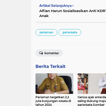
Artikel Selanjutnya
Alfian Harun Sosialisasikan Anti KD
Anak
pariaman
pariwisata
komentar
Berita Terkait
Pariaman targetkan 2,2
Genius ajak antard
juta kunjungan wisata di
saling dukung maj
tahun 2024
pariwisata Sumbar