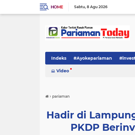
HOME
Sabtu
8 Agu 2026
Indeks
#Ayokepariaman
#inves
Video
›
pariaman
Hadir di Lampung
PKDP Berinv