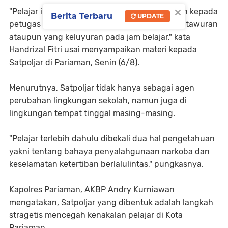
×
"Pelajar ini nanti juga dapat menginformasikan kepada
Berita Terbaru
UPDATE
petugas tentang adanya pelajar yang hendak tawuran
ataupun yang keluyuran pada jam belajar," kata
Handrizal Fitri usai menyampaikan materi kepada
Satpoljar di Pariaman, Senin (6/8).
Menurutnya, Satpoljar tidak hanya sebagai agen
perubahan lingkungan sekolah, namun juga di
lingkungan tempat tinggal masing-masing.
"Pelajar terlebih dahulu dibekali dua hal pengetahuan
yakni tentang bahaya penyalahgunaan narkoba dan
keselamatan ketertiban berlalulintas," pungkasnya.
Kapolres Pariaman, AKBP Andry Kurniawan
mengatakan, Satpoljar yang dibentuk adalah langkah
stragetis mencegah kenakalan pelajar di Kota
Pariaman.