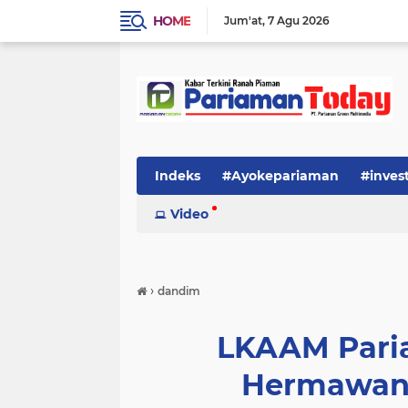
HOME
Jum'at
7 Agu 2026
Indeks
#Ayokepariaman
#inves
Video
›
dandim
LKAAM Pari
Hermawans