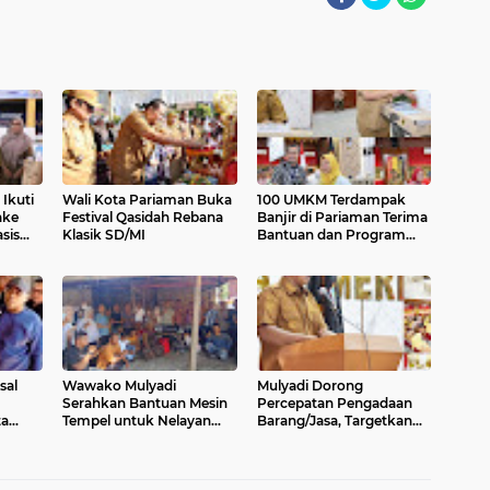
Ikuti
Wali Kota Pariaman Buka
100 UMKM Terdampak
ake
Festival Qasidah Rebana
Banjir di Pariaman Terima
sis
Klasik SD/MI
Bantuan dan Program
Trauma Healing
sal
Wawako Mulyadi
Mulyadi Dorong
Serahkan Bantuan Mesin
Percepatan Pengadaan
a
Tempel untuk Nelayan
Barang/Jasa, Targetkan
Pariaman Utara
ITKP Pariaman Naik ke
Zona Hijau