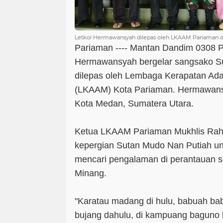
Letkol Hermawansyah dilepas oleh LKAAM Pariaman d
Pariaman ---- Mantan Dandim 0308 P
Hermawansyah bergelar sangsako S
dilepas oleh Lembaga Kerapatan Ad
(LKAAM) Kota Pariaman. Hermawans
Kota Medan, Sumatera Utara.
Ketua LKAAM Pariaman Mukhlis Ra
kepergian Sutan Mudo Nan Putiah u
mencari pengalaman di perantauan 
Minang.
"Karatau madang di hulu, babuah ba
bujang dahulu, di kampuang baguno b