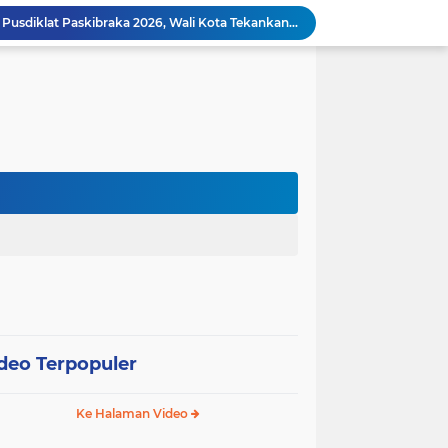
Pemkot Pariaman Mulai Pusdiklat Paskibraka 2026, Wali Kota Tekankan Pentingnya Disiplin
Pisah Sambut Kapolres, Yota Balad Tekankan Pentingnya Sinergi Jaga Kondusivitas Daerah
Wali Kota Pariaman Minta Inovasi OPD Berdampak Nyata pada Pelayanan Publik
Pemkot Pariaman Resmikan TPA Bunda PAUD untuk Dukung Pengasuhan Anak ASN
Pengurus PWI Pariaman 2026–2029 Dilantik, Pemkot Tekankan Sinergi dan Profesionalisme Pers
Wali Kota Pariaman Lepas Kontingen Pramuka ke Jambore Nasional XII di Cibubur
Wali Kota Pariaman Hadiri Penguatan Relawan Pancasila, Tekankan Implementasi Nilai Pancasila dalam Pelayanan Publik
Wali Kota Pariaman Bagikan Bibit Ikan Koi kepada Siswa SD untuk Edukasi Perikanan
Wali Kota Pariaman Salurkan Bantuan bagi Korban Pohon Tumbang, Rumah Rusak Berat Akan Dibedah
Wali Kota Pariaman Ajukan Rancangan KUA-PPAS APBD 2027, Pendapatan Diproyeksikan Rp626,1 Miliar
deo Terpopuler
Ke Halaman Video