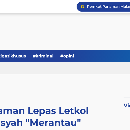
tigasikhusus
#kriminal
#opini
Vi
aman Lepas Letkol
yah "Merantau"