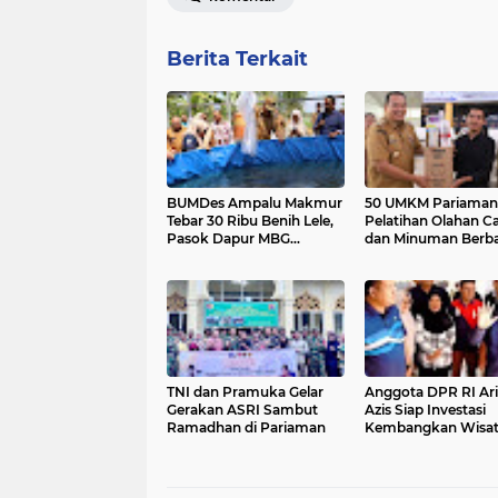
Berita Terkait
BUMDes Ampalu Makmur
50 UMKM Pariaman 
Tebar 30 Ribu Benih Lele,
Pelatihan Olahan C
Pasok Dapur MBG
dan Minuman Berba
Pariaman Utara
Potensi Lokal
TNI dan Pramuka Gelar
Anggota DPR RI Ari
Gerakan ASRI Sambut
Azis Siap Investasi
Ramadhan di Pariaman
Kembangkan Wisat
Pulau Angso Duo