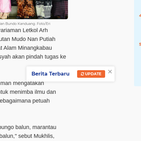
an Bundo Kanduang. Foto/Eri
ariaman Letkol Arh
utan Mudo Nan Putiah
at Alam Minangkabau
yah akan pindah tugas ke
×
Berita Terbaru
UPDATE
hman mengatakan
ntuk menimba ilmu dan
sebagaimana petuah
bungo balun, marantau
alun," sebut Mukhlis,