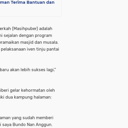
iaman Terima Bantuan dan
rkah (Masihpuber) adalah
ni sejalan dengan program
eramaikan masjid dan musala.
elaksanaan iven tinju pantai
ru akan lebih sukses lagi,"
beri gelar kehormatan oleh
liki dua kampung halaman:
riaman yang sudah memberi
ri saya Bundo Nan Anggun.