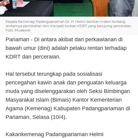
Kepala Kemenag Padangpariaman Dr. H. Helmi berikan materi tentang
rentannya pernikahan dini menjadi korban KDRT yang berujung perceraian.
Foto. Mudawar
Pariaman - Di antara akibat dari perkawianan di
bawah umur (dini) adalah pelaku rentan terhadap
KDRT dan perceraian.
Hal tersebut terungkap pada sosialisasi
pencegahan kawin anak dan penguatan keluarga
muda yang diselenggarakan oleh Seksi Bimbingan
Masyarakat Islam (Bimais) Kantor Kementerian
Agama (Kemenag) Kabupaten Padangpariaman di
Pariaman, Selasa (10/4).
Kakankemenag Padangpariaman Helmi