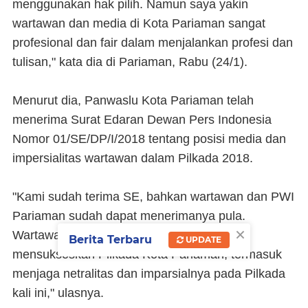
menggunakan hak pilih. Namun saya yakin
wartawan dan media di Kota Pariaman sangat
profesional dan fair dalam menjalankan profesi dan
tulisan," kata dia di Pariaman, Rabu (24/1).
Menurut dia, Panwaslu Kota Pariaman telah
menerima Surat Edaran Dewan Pers Indonesia
Nomor 01/SE/DP/I/2018 tentang posisi media dan
impersialitas wartawan dalam Pilkada 2018.
"Kami sudah terima SE, bahkan wartawan dan PWI
Pariaman sudah dapat menerimanya pula.
×
Wartawan Pariaman punya komitmen
Berita Terbaru
UPDATE
mensukseskan Pilkada Kota Pariaman, termasuk
menjaga netralitas dan imparsialnya pada Pilkada
kali ini," ulasnya.