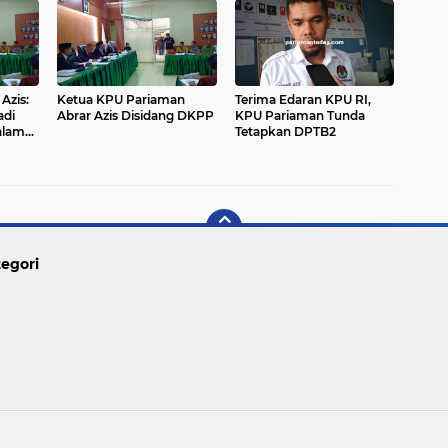
Azis:
Ketua KPU Pariaman
Terima Edaran KPU RI,
adi
Abrar Azis Disidang DKPP
KPU Pariaman Tunda
alam
Tetapkan DPTB2
r
egori
Copyright ©
2026 PARIAMAN TODAY