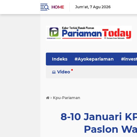
HOME
Jum'at
7 Agu 2026
Indeks
#Ayokepariaman
#inves
Video
›
Kpu-Pariaman
8-10 Januari 
Paslon Wa