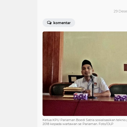
29 Dese
komentar
Ketua KPU Pariaman Boedi Satria sosialisasikan tekn
2018 kepada wartawan se Pariaman. Foto/OLP