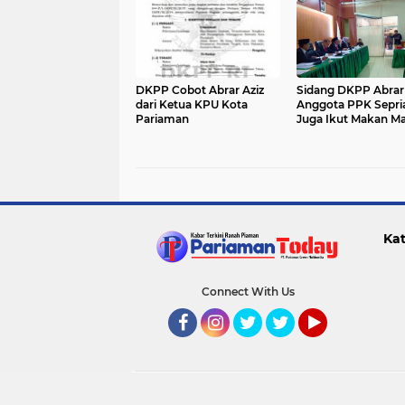
DKPP Cobot Abrar Aziz
Sidang DKPP Abrar 
dari Ketua KPU Kota
Anggota PPK Sepri
Pariaman
Juga Ikut Makan M
dengan Dahnil Anza
Kat
Connect With Us
Facebook
Instagram
Twitter
Twitter
YouTube