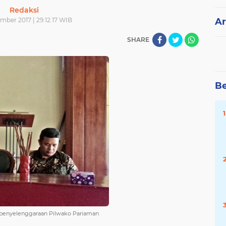
Redaksi
mber 2017 | 29.12.17 WIB
Ar
SHARE
Be
is penyelenggaraan Pilwako Pariaman