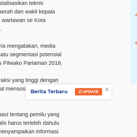
ialisasikan teknis
aerah dan wakil kepala
a wartawan se Kota
.
ria mengatakan, media
atu segmentasi potensial
s Pilwako Pariaman 2018.
raksi yang tinggi dengan
×
al mensosialisasikan
Berita Terbaru
UPDATE
masi tentang pemilu yang
alis harus terlebih dahulu
menyampaikan informasi