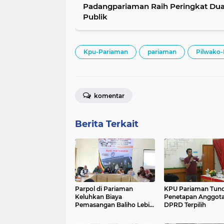
Padangpariaman Raih Peringkat Dua
Publik
Kpu-Pariaman
pariaman
Pilwako
komentar
Berita Terkait
Parpol di Pariaman
KPU Pariaman Tun
Keluhkan Biaya
Penetapan Anggot
Pemasangan Baliho Lebih
DPRD Terpilih
Mahal daripada
Pencetakan