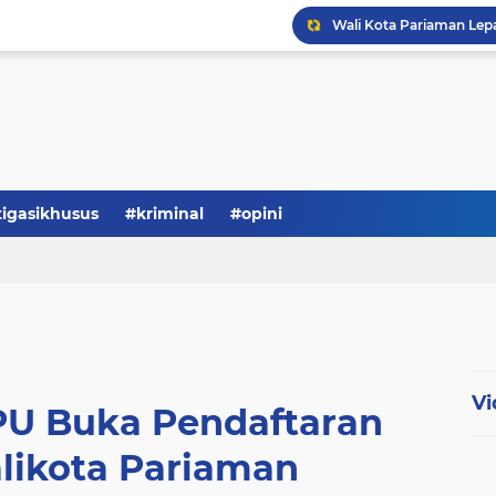
tigasikhusus
#kriminal
#opini
Serba-serbi: Tokoh Publi
Vi
KPU Buka Pendaftaran
likota Pariaman