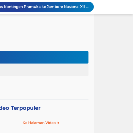
Wali Kota Pariaman Lepas Kontingen Pramuka ke Jambore Nasional XII di Cibubur
Wali Kota Pariaman Hadiri Penguatan Relawan Pancasila, Tekankan Implementasi Nilai Pancasila dalam Pelayanan Publik
Wali Kota Pariaman Bagikan Bibit Ikan Koi kepada Siswa SD untuk Edukasi Perikanan
Wali Kota Pariaman Salurkan Bantuan bagi Korban Pohon Tumbang, Rumah Rusak Berat Akan Dibedah
Wali Kota Pariaman Ajukan Rancangan KUA-PPAS APBD 2027, Pendapatan Diproyeksikan Rp626,1 Miliar
Pemkot Pariaman Mulai Pusdiklat Paskibraka 2026, Wali Kota Tekankan Pentingnya Disiplin
Pisah Sambut Kapolres, Yota Balad Tekankan Pentingnya Sinergi Jaga Kondusivitas Daerah
SEPEDA TANTE, Inovasi Digital Pemko Pariaman Percepat Pendaftaran Tanda Tangan Elektronik
Tingkatkan Mutu Pelayanan, Pemko Pariaman Gandeng RSUP Dr. M. Djamil Padang
k, Citra Publik
deo Terpopuler
Ke Halaman Video