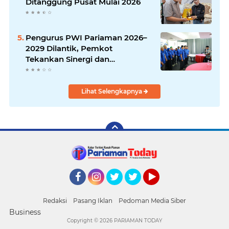
Ditanggung Pusat Mulai 2026
Pengurus PWI Pariaman 2026–
2029 Dilantik, Pemkot
Tekankan Sinergi dan
Profesionalisme Pers
Lihat Selengkapnya
Facebook
Instagram
Twitter
Twitter
YouTube
Redaksi
Pasang Iklan
Pedoman Media Siber
Business
Copyright ©
2026 PARIAMAN TODAY