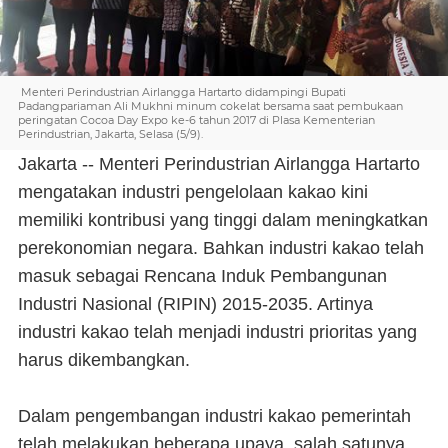
Menteri Perindustrian Airlangga Hartarto didampingi Bupati
Padangpariaman Ali Mukhni minum cokelat bersama saat pembukaan
peringatan Cocoa Day Expo ke-6 tahun 2017 di Plasa Kementerian
Perindustrian, Jakarta, Selasa (5/9).
Jakarta -- Menteri Perindustrian Airlangga Hartarto
mengatakan industri pengelolaan kakao kini
memiliki kontribusi yang tinggi dalam meningkatkan
perekonomian negara. Bahkan industri kakao telah
masuk sebagai Rencana Induk Pembangunan
Industri Nasional (RIPIN) 2015-2035. Artinya
industri kakao telah menjadi industri prioritas yang
harus dikembangkan.
Dalam pengembangan industri kakao pemerintah
telah melakukan beberapa upaya, salah satunya