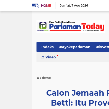
HOME
Jum'at
7 Agu 2026
Indeks
#Ayokepariaman
#inves
Video
›
demo
Calon Jemaah P
Betti: Itu Pro