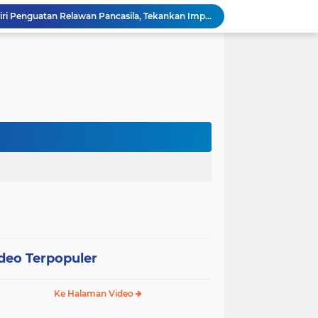
Wali Kota Pariaman Hadiri Penguatan Relawan Pancasila, Tekankan Implementasi Nilai Pancasila dalam Pelayanan Publik
Wali Kota Pariaman Bagikan Bibit Ikan Koi kepada Siswa SD untuk Edukasi Perikanan
Wali Kota Pariaman Salurkan Bantuan bagi Korban Pohon Tumbang, Rumah Rusak Berat Akan Dibedah
Wali Kota Pariaman Ajukan Rancangan KUA-PPAS APBD 2027, Pendapatan Diproyeksikan Rp626,1 Miliar
Pemkot Pariaman Mulai Pusdiklat Paskibraka 2026, Wali Kota Tekankan Pentingnya Disiplin
Pisah Sambut Kapolres, Yota Balad Tekankan Pentingnya Sinergi Jaga Kondusivitas Daerah
Wali Kota Pariaman Minta Inovasi OPD Berdampak Nyata pada Pelayanan Publik
Pemkot Pariaman Resmikan TPA Bunda PAUD untuk Dukung Pengasuhan Anak ASN
Pengurus PWI Pariaman 2026–2029 Dilantik, Pemkot Tekankan Sinergi dan Profesionalisme Pers
Wali Kota Pariaman Lepas Kontingen Pramuka ke Jambore Nasional XII di Cibubur
deo Terpopuler
Ke Halaman Video