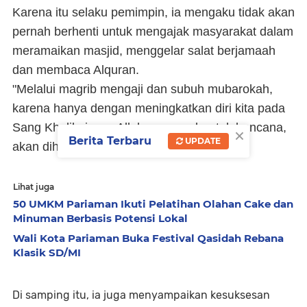
Karena itu selaku pemimpin, ia mengaku tidak akan
pernah berhenti untuk mengajak masyarakat dalam
meramaikan masjid, menggelar salat berjamaah
dan membaca Alquran.
"Melalui magrib mengaji dan subuh mubarokah,
karena hanya dengan meningkatkan diri kita pada
Sang Khalik, insya Allah, apapun bentuk bencana,
×
Berita Terbaru
UPDATE
akan dihindarkan oleh Allah,” ujarnya.
Lihat juga
50 UMKM Pariaman Ikuti Pelatihan Olahan Cake dan
Minuman Berbasis Potensi Lokal
Wali Kota Pariaman Buka Festival Qasidah Rebana
Klasik SD/MI
Di samping itu, ia juga menyampaikan kesuksesan