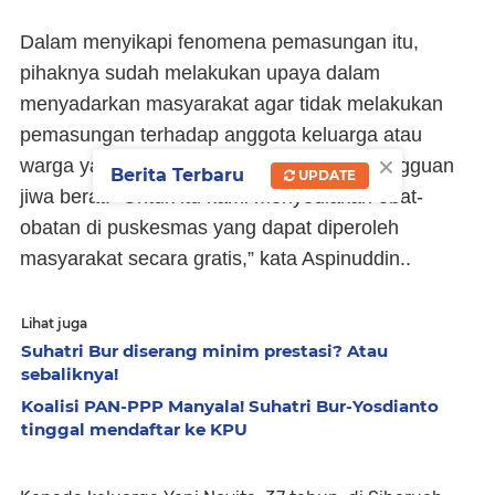
Dalam menyikapi fenomena pemasungan itu,
pihaknya sudah melakukan upaya dalam
menyadarkan masyarakat agar tidak melakukan
pemasungan terhadap anggota keluarga atau
×
warga yang mereka anggap menderita gangguan
Berita Terbaru
UPDATE
jiwa berat. “Untuk itu kami menyediakan obat-
obatan di puskesmas yang dapat diperoleh
masyarakat secara gratis,” kata Aspinuddin..
Lihat juga
Suhatri Bur diserang minim prestasi? Atau
sebaliknya!
Koalisi PAN-PPP Manyala! Suhatri Bur-Yosdianto
tinggal mendaftar ke KPU