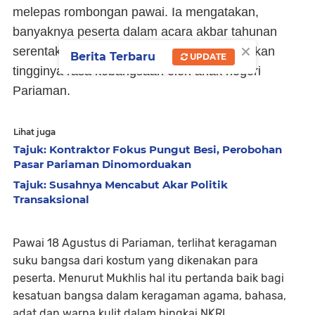
melepas rombongan pawai. Ia mengatakan,
banyaknya peserta dalam acara akbar tahunan
×
serentak di seluruh Indonesia itu, menandakan
Berita Terbaru
UPDATE
tingginya rasa kebangsaan oleh anak negeri
Pariaman.
Lihat juga
Tajuk: Kontraktor Fokus Pungut Besi, Perobohan
Pasar Pariaman Dinomorduakan
Tajuk: Susahnya Mencabut Akar Politik
Transaksional
Pawai 18 Agustus di Pariaman, terlihat keragaman
suku bangsa dari kostum yang dikenakan para
peserta. Menurut Mukhlis hal itu pertanda baik bagi
kesatuan bangsa dalam keragaman agama, bahasa,
adat dan warna kulit dalam bingkai NKRI.