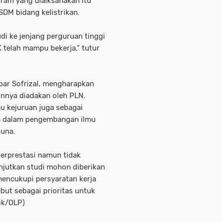
gram yang dialksanakan itu
DM bidang kelistrikan.
di ke jenjang perguruan tinggi
 telah mampu bekerja,” tutur
bar Sofrizal, mengharapkan
unnya diadakan oleh PLN.
u kejuruan juga sebagai
a dalam pengembangan ilmu
guna.
berprestasi namun tidak
jutkan studi mohon diberikan
mencukupi persyaratan kerja
but sebagai prioritas untuk
aik/OLP)