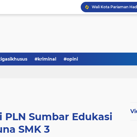
tigasikhusus
#kriminal
#opini
Vi
si PLN Sumbar Edukasi
una SMK 3