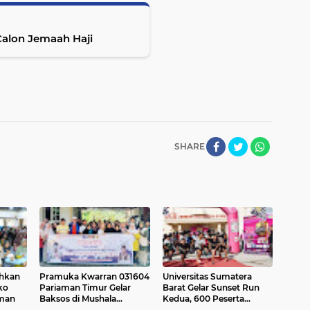
Calon Jemaah Haji
SHARE
ahkan
Pramuka Kwarran 031604
Universitas Sumatera
ko
Pariaman Timur Gelar
Barat Gelar Sunset Run
aman
Baksos di Mushala
Kedua, 600 Peserta
Rumbio
Ramaikan Sport Tourism