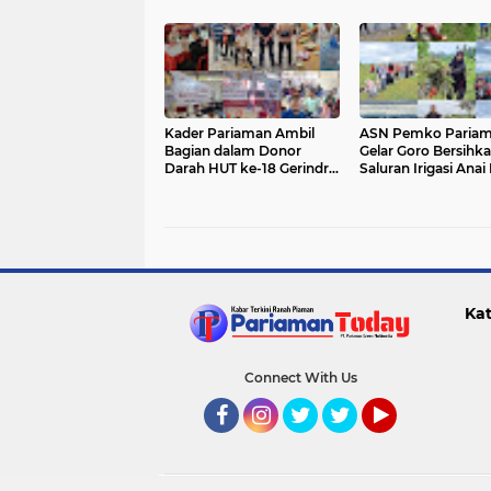
Kader Pariaman Ambil
ASN Pemko Paria
Bagian dalam Donor
Gelar Goro Bersihk
Darah HUT ke-18 Gerindra
Saluran Irigasi Anai 
di Padang
Kat
Connect With Us
Facebook
Instagram
Twitter
Twitter
YouTube