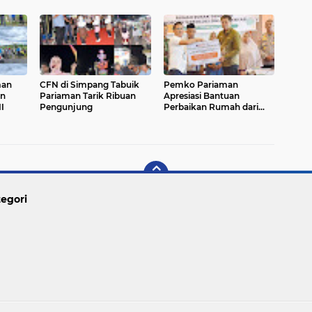
Pariaman
man
CFN di Simpang Tabuik
Pemko Pariaman
an
Pariaman Tarik Ribuan
Apresiasi Bantuan
II
Pengunjung
Perbaikan Rumah dari
Pemerintah Pusat
egori