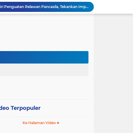
Wali Kota Pariaman Hadiri Penguatan Relawan Pancasila, Tekankan Implementasi Nilai Pancasila dalam Pelayanan Publik
Wali Kota Pariaman Bagikan Bibit Ikan Koi kepada Siswa SD untuk Edukasi Perikanan
Wali Kota Pariaman Salurkan Bantuan bagi Korban Pohon Tumbang, Rumah Rusak Berat Akan Dibedah
Wali Kota Pariaman Ajukan Rancangan KUA-PPAS APBD 2027, Pendapatan Diproyeksikan Rp626,1 Miliar
Pemkot Pariaman Mulai Pusdiklat Paskibraka 2026, Wali Kota Tekankan Pentingnya Disiplin
Pisah Sambut Kapolres, Yota Balad Tekankan Pentingnya Sinergi Jaga Kondusivitas Daerah
Wali Kota Pariaman Minta Inovasi OPD Berdampak Nyata pada Pelayanan Publik
Pemkot Pariaman Resmikan TPA Bunda PAUD untuk Dukung Pengasuhan Anak ASN
Pengurus PWI Pariaman 2026–2029 Dilantik, Pemkot Tekankan Sinergi dan Profesionalisme Pers
Wali Kota Pariaman Lepas Kontingen Pramuka ke Jambore Nasional XII di Cibubur
deo Terpopuler
Ke Halaman Video