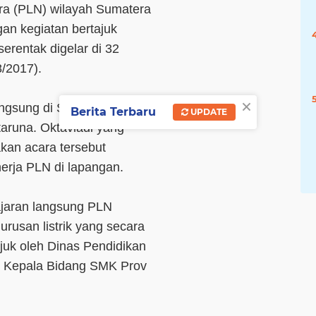
ara (PLN) wilayah Sumatera
an kegiatan bertajuk
 serentak digelar di 32
8/2017).
×
angsung di SMK Negeri 3
Berita Terbaru
UPDATE
taruna. Oktaviadi yang
kan acara tersebut
nerja PLN di lapangan.
ajaran langsung PLN
rusan listrik yang secara
juk oleh Dinas Pendidikan
gi Kepala Bidang SMK Prov