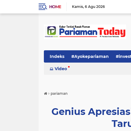
HOME
Kamis
6 Agu 2026
Indeks
#Ayokepariaman
#inves
Video
›
pariaman
Genius Apresia
Tar