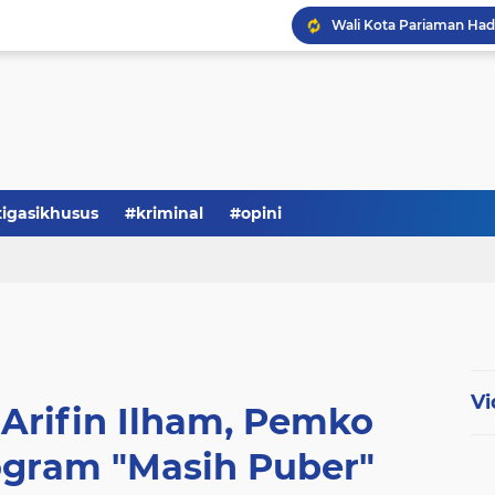
tigasikhusus
#kriminal
#opini
Vi
 Arifin Ilham, Pemko
ogram "Masih Puber"