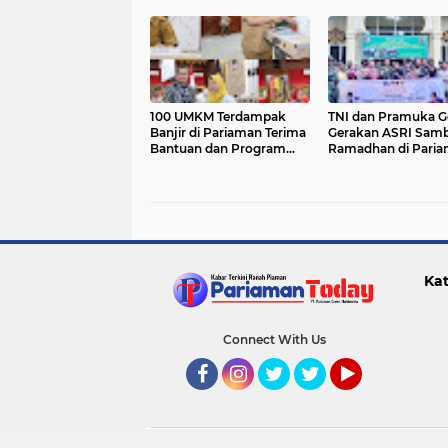
100 UMKM Terdampak
TNI dan Pramuka G
Banjir di Pariaman Terima
Gerakan ASRI Sam
Bantuan dan Program
Ramadhan di Pari
Trauma Healing
Kat
Connect With Us
Facebook
Instagram
Twitter
Twitter
YouTube