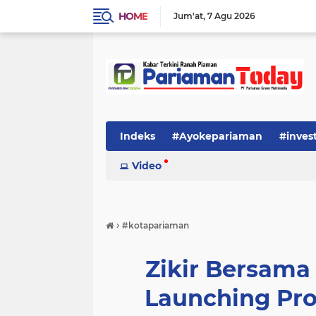
HOME
Jum'at
7 Agu 2026
Indeks
#Ayokepariaman
#inves
Video
›
#kotapariaman
Zikir Bersama
Launching Pr