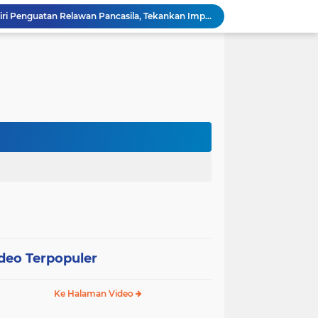
Wali Kota Pariaman Hadiri Penguatan Relawan Pancasila, Tekankan Implementasi Nilai Pancasila dalam Pelayanan Publik
Wali Kota Pariaman Bagikan Bibit Ikan Koi kepada Siswa SD untuk Edukasi Perikanan
Wali Kota Pariaman Salurkan Bantuan bagi Korban Pohon Tumbang, Rumah Rusak Berat Akan Dibedah
Wali Kota Pariaman Ajukan Rancangan KUA-PPAS APBD 2027, Pendapatan Diproyeksikan Rp626,1 Miliar
Pemkot Pariaman Mulai Pusdiklat Paskibraka 2026, Wali Kota Tekankan Pentingnya Disiplin
Pisah Sambut Kapolres, Yota Balad Tekankan Pentingnya Sinergi Jaga Kondusivitas Daerah
Wali Kota Pariaman Minta Inovasi OPD Berdampak Nyata pada Pelayanan Publik
Pemkot Pariaman Resmikan TPA Bunda PAUD untuk Dukung Pengasuhan Anak ASN
Pengurus PWI Pariaman 2026–2029 Dilantik, Pemkot Tekankan Sinergi dan Profesionalisme Pers
Wali Kota Pariaman Lepas Kontingen Pramuka ke Jambore Nasional XII di Cibubur
deo Terpopuler
Ke Halaman Video