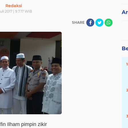
Redaksi
uli 2017 | 9.7.17 WIB
Ar
SHARE
Be
fin Ilham pimpin zikir