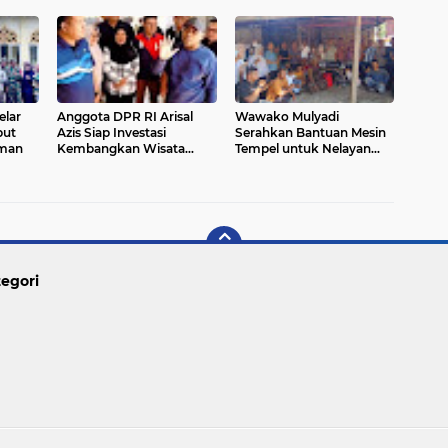
elar
Anggota DPR RI Arisal
Wawako Mulyadi
but
Azis Siap Investasi
Serahkan Bantuan Mesin
aman
Kembangkan Wisata
Tempel untuk Nelayan
Pulau Angso Duo
Pariaman Utara
egori