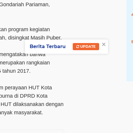
Gondariah Pariaman,
rkan program kegiatan
, disingkat Masih Puber.
×
Berita Terbaru
UPDATE
 mengatakan bahwa
 merupakan rangkaian
 tahun 2017.
am perayaan HUT Kota
ipurna di DPRD Kota
n HUT dilaksanakan dengan
banyak masyarakat.