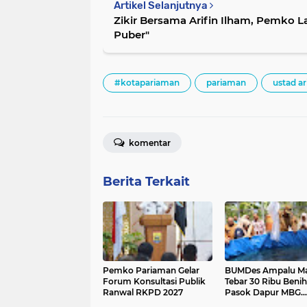
Artikel Selanjutnya
Zikir Bersama Arifin Ilham, Pemko 
Puber"
#kotapariaman
pariaman
ustad ar
komentar
Berita Terkait
Pemko Pariaman Gelar
BUMDes Ampalu M
Forum Konsultasi Publik
Tebar 30 Ribu Benih 
Ranwal RKPD 2027
Pasok Dapur MBG
Pariaman Utara