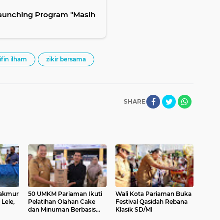
Launching Program "Masih
ifin ilham
zikir bersama
SHARE
akmur
50 UMKM Pariaman Ikuti
Wali Kota Pariaman Buka
Lele,
Pelatihan Olahan Cake
Festival Qasidah Rebana
dan Minuman Berbasis
Klasik SD/MI
Potensi Lokal