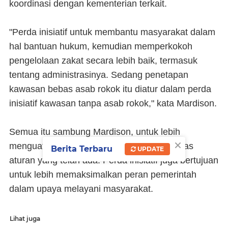
koordinasi dengan kementerian terkait.
"Perda inisiatif untuk membantu masyarakat dalam
hal bantuan hukum, kemudian memperkokoh
pengelolaan zakat secara lebih baik, termasuk
tentang administrasinya. Sedang penetapan
kawasan bebas asab rokok itu diatur dalam perda
inisiatif kawasan tanpa asab rokok," kata Mardison.
Semua itu sambung Mardison, untuk lebih
×
menguatkan dan memperjelas, mempertegas
Berita Terbaru
UPDATE
aturan yang telah ada. Perda inisiatif juga bertujuan
untuk lebih memaksimalkan peran pemerintah
dalam upaya melayani masyarakat.
Lihat juga