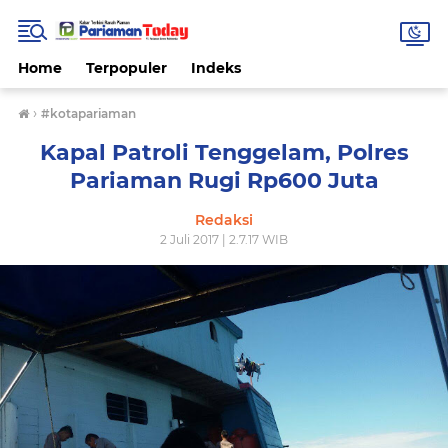
Home
Terpopuler
Indeks
›
#kotapariaman
Kapal Patroli Tenggelam, Polres
Pariaman Rugi Rp600 Juta
Redaksi
2 Juli 2017 | 2.7.17 WIB