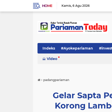
HOME
Kamis
6 Agu 2026
Indeks
#Ayokepariaman
#inves
Video
›
padangpariaman
Gelar Sapta P
Korong Lamb