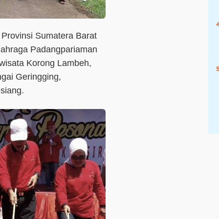
 Provinsi Sumatera Barat
Olahraga Padangpariaman
 wisata Korong Lambeh,
ngai Geringging,
siang.