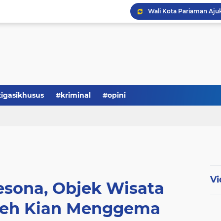
tigasikhusus
#kriminal
#opini
Vi
esona, Objek Wisata
eh Kian Menggema