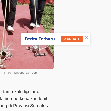
×
Berita Terbaru
UPDATE
rmainan tradisional Lambeh
tama kali digelar di
uk memperkenalkan lebih
ang di Provinsi Sumatera