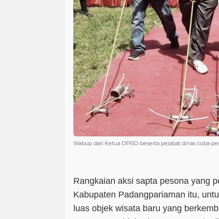
Wabup dan Ketua DPRD beserta pejabat dinas coba pe
Rangkaian aksi sapta pesona yang per
Kabupaten Padangpariaman itu, unt
luas objek wisata baru yang berkemb