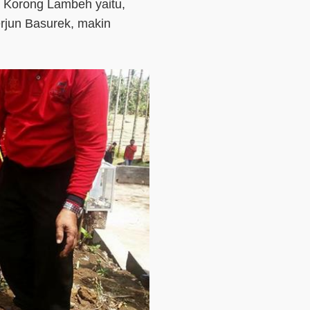
i Korong Lambeh yaitu,
erjun Basurek, makin