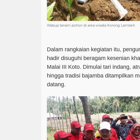
Wabup tanam pohon di area wisata Korong Lambeh
Dalam rangkaian kegiatan itu, peng
hadir disuguhi beragam kesenian kh
Malai III Koto. Dimulai tari indang, a
hingga tradisi bajamba ditampilkan 
datang.