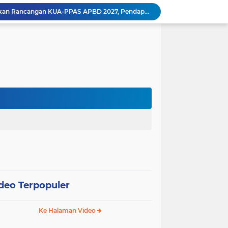
Wali Kota Pariaman Ajukan Rancangan KUA-PPAS APBD 2027, Pendapatan Diproyeksikan Rp626,1 Miliar
Pemkot Pariaman Mulai Pusdiklat Paskibraka 2026, Wali Kota Tekankan Pentingnya Disiplin
Pisah Sambut Kapolres, Yota Balad Tekankan Pentingnya Sinergi Jaga Kondusivitas Daerah
Wali Kota Pariaman Minta Inovasi OPD Berdampak Nyata pada Pelayanan Publik
Pemkot Pariaman Resmikan TPA Bunda PAUD untuk Dukung Pengasuhan Anak ASN
Pengurus PWI Pariaman 2026–2029 Dilantik, Pemkot Tekankan Sinergi dan Profesionalisme Pers
Wali Kota Pariaman Lepas Kontingen Pramuka ke Jambore Nasional XII di Cibubur
Wali Kota Pariaman Hadiri Penguatan Relawan Pancasila, Tekankan Implementasi Nilai Pancasila dalam Pelayanan Publik
Wali Kota Pariaman Bagikan Bibit Ikan Koi kepada Siswa SD untuk Edukasi Perikanan
Wali Kota Pariaman Salurkan Bantuan bagi Korban Pohon Tumbang, Rumah Rusak Berat Akan Dibedah
deo Terpopuler
Ke Halaman Video