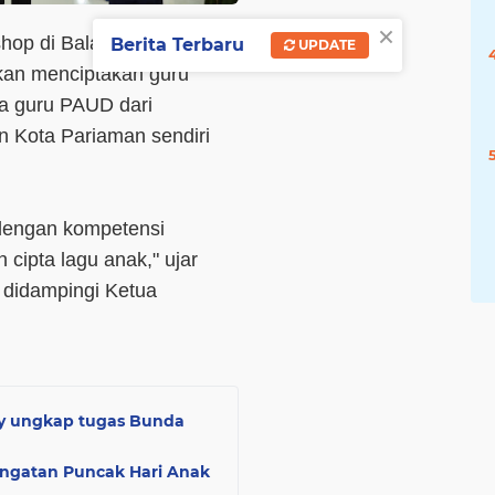
×
hop di Balaikota Pariaman,
Berita Terbaru
UPDATE
kan menciptakan guru
ara guru PAUD dari
 Kota Pariaman sendiri
 dengan kompetensi
cipta lagu anak," ujar
didampingi Ketua
y ungkap tugas Bunda
ingatan Puncak Hari Anak