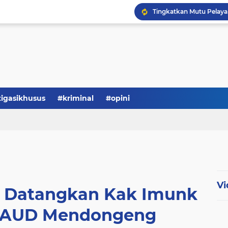
Serba-serbi: Tokoh Publi
tigasikhusus
#kriminal
#opini
Vi
 Datangkan Kak Imunk
 PAUD Mendongeng