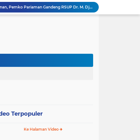
Tingkatkan Mutu Pelayanan, Pemko Pariaman Gandeng RSUP Dr. M. Djamil Padang
k, Citra Publik
Wali Kota Pariaman Lepas Kontingen Pramuka ke Jambore Nasional XII di Cibubur
Wali Kota Pariaman Hadiri Penguatan Relawan Pancasila, Tekankan Implementasi Nilai Pancasila dalam Pelayanan Publik
Wali Kota Pariaman Bagikan Bibit Ikan Koi kepada Siswa SD untuk Edukasi Perikanan
Wali Kota Pariaman Salurkan Bantuan bagi Korban Pohon Tumbang, Rumah Rusak Berat Akan Dibedah
Wali Kota Pariaman Ajukan Rancangan KUA-PPAS APBD 2027, Pendapatan Diproyeksikan Rp626,1 Miliar
Pemkot Pariaman Mulai Pusdiklat Paskibraka 2026, Wali Kota Tekankan Pentingnya Disiplin
Pisah Sambut Kapolres, Yota Balad Tekankan Pentingnya Sinergi Jaga Kondusivitas Daerah
SEPEDA TANTE, Inovasi Digital Pemko Pariaman Percepat Pendaftaran Tanda Tangan Elektronik
deo Terpopuler
Ke Halaman Video