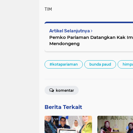
TIM
Artikel Selanjutnya
Pemko Pariaman Datangkan Kak Im
Mendongeng
#kotapariaman
bunda paud
himp
komentar
Berita Terkait