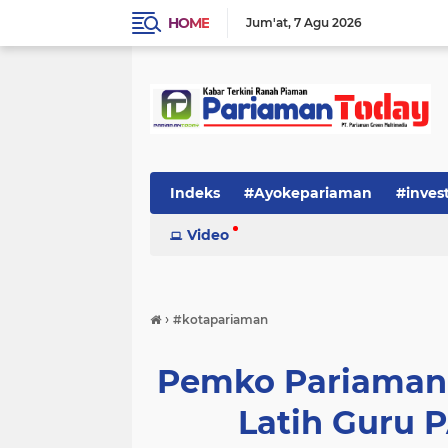
HOME
Jum'at
7 Agu 2026
Indeks
#Ayokepariaman
#inves
Video
›
#kotapariaman
Pemko Pariaman
Latih Guru