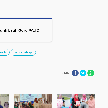
unk Latih Guru PAUD
audi
workhshop
SHARE