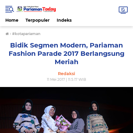
Home
Terpopuler
Indeks
›
#kotapariaman
Bidik Segmen Modern, Pariaman
Fashion Parade 2017 Berlangsung
Meriah
Redaksi
11 Mei 2017 | 11.5.17 WIB