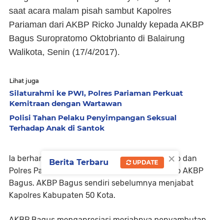
saat acara malam pisah sambut Kapolres
Pariaman dari AKBP Ricko Junaldy kepada AKBP
Bagus Suropratomo Oktobrianto di Balairung
Walikota, Senin (17/4/2017).
Lihat juga
Silaturahmi ke PWI, Polres Pariaman Perkuat
Kemitraan dengan Wartawan
Polisi Tahan Pelaku Penyimpangan Seksual
Terhadap Anak di Santok
×
Ia berharap hubungan harmonis antara Pemko dan
Berita Terbaru
UPDATE
Polres Pariaman makin erat di bawah komando AKBP
Bagus. AKBP Bagus sendiri sebelumnya menjabat
Kapolres Kabupaten 50 Kota.
AKBP Bagus mengapresiasi meriahnya penyambutan