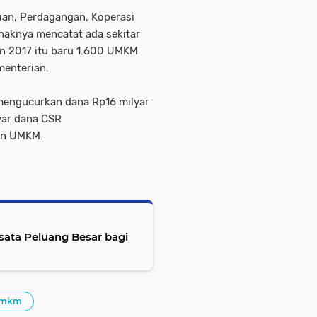
rian, Perdagangan, Koperasi
aknya mencatat ada sekitar
un 2017 itu baru 1.600 UMKM
menterian.
 mengucurkan dana Rp16 milyar
yar dana CSR
an UMKM.
ata Peluang Besar bagi
mkm