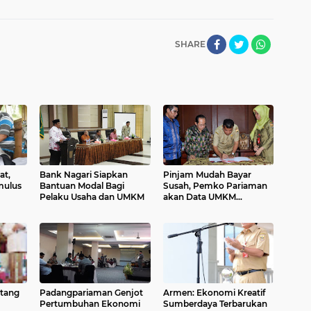
SHARE
at,
Bank Nagari Siapkan
Pinjam Mudah Bayar
mulus
Bantuan Modal Bagi
Susah, Pemko Pariaman
Pelaku Usaha dan UMKM
akan Data UMKM
Penerima Dana KUR
tang
Padangpariaman Genjot
Armen: Ekonomi Kreatif
Pertumbuhan Ekonomi
Sumberdaya Terbarukan