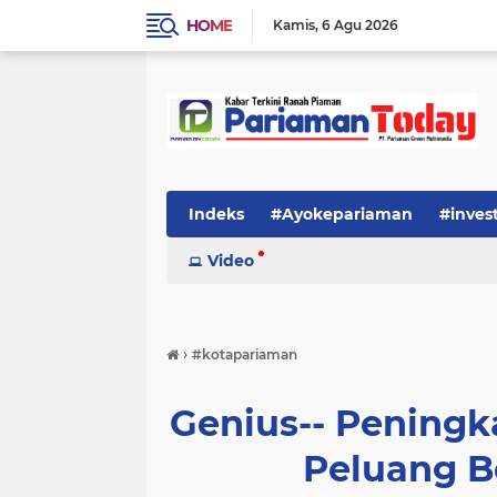
HOME
Kamis
6 Agu 2026
Indeks
#Ayokepariaman
#inves
Video
›
#kotapariaman
Genius-- Pening
Peluang B