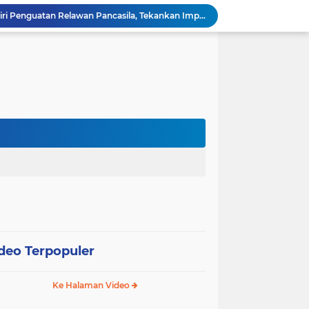
Wali Kota Pariaman Hadiri Penguatan Relawan Pancasila, Tekankan Implementasi Nilai Pancasila dalam Pelayanan Publik
Wali Kota Pariaman Bagikan Bibit Ikan Koi kepada Siswa SD untuk Edukasi Perikanan
Wali Kota Pariaman Salurkan Bantuan bagi Korban Pohon Tumbang, Rumah Rusak Berat Akan Dibedah
Wali Kota Pariaman Ajukan Rancangan KUA-PPAS APBD 2027, Pendapatan Diproyeksikan Rp626,1 Miliar
Pemkot Pariaman Mulai Pusdiklat Paskibraka 2026, Wali Kota Tekankan Pentingnya Disiplin
Pisah Sambut Kapolres, Yota Balad Tekankan Pentingnya Sinergi Jaga Kondusivitas Daerah
Wali Kota Pariaman Minta Inovasi OPD Berdampak Nyata pada Pelayanan Publik
Pemkot Pariaman Resmikan TPA Bunda PAUD untuk Dukung Pengasuhan Anak ASN
Pengurus PWI Pariaman 2026–2029 Dilantik, Pemkot Tekankan Sinergi dan Profesionalisme Pers
Wali Kota Pariaman Lepas Kontingen Pramuka ke Jambore Nasional XII di Cibubur
deo Terpopuler
Ke Halaman Video