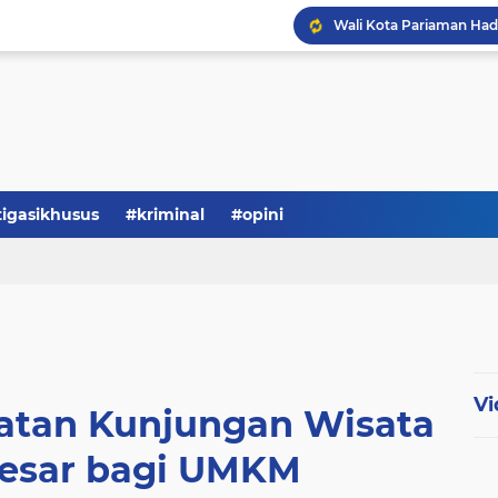
tigasikhusus
#kriminal
#opini
Vi
katan Kunjungan Wisata
esar bagi UMKM