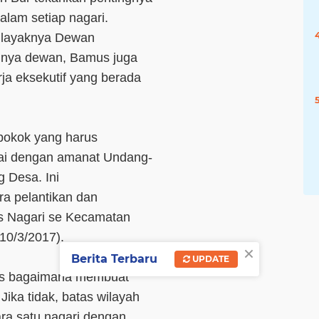
lam setiap nagari.
n layaknya Dewan
lnya dewan, Bamus juga
rja eksekutif yang berada
pokok yang harus
uai dengan amanat Undang-
 Desa. Ini
ra pelantikan dan
 Nagari se Kecamatan
10/3/2017).
×
Berita Terbaru
UPDATE
us bagaimana membuat
Jika tidak, batas wilayah
ra satu nagari dengan