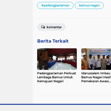
#padangpariaman
bamus nagari
komentar
Berita Terkait
Padangpariaman Perkuat
Idarussalam Imbau 
Lembaga Bamus Untuk
Bamus Nagari Hasil
Kemajuan Nagari
Pemekaran Awasi
Penggunaan Angga