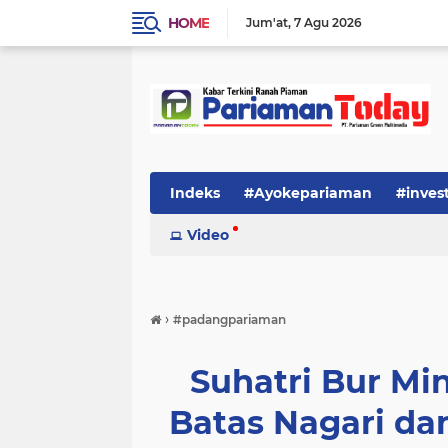
HOME
Jum'at
7 Agu 2026
Indeks
#Ayokepariaman
#inves
Video
›
#padangpariaman
Suhatri Bur Mi
Batas Nagari da