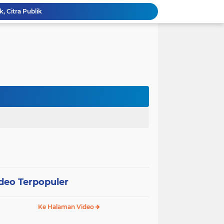
Wali Kota Pariaman Lepas Kontingen Pramuka ke Jambore Nasional XII di Cibubur
Wali Kota Pariaman Hadiri Penguatan Relawan Pancasila, Tekankan Implementasi Nilai Pancasila dalam Pelayanan Publik
Wali Kota Pariaman Bagikan Bibit Ikan Koi kepada Siswa SD untuk Edukasi Perikanan
Wali Kota Pariaman Salurkan Bantuan bagi Korban Pohon Tumbang, Rumah Rusak Berat Akan Dibedah
Wali Kota Pariaman Ajukan Rancangan KUA-PPAS APBD 2027, Pendapatan Diproyeksikan Rp626,1 Miliar
Pemkot Pariaman Mulai Pusdiklat Paskibraka 2026, Wali Kota Tekankan Pentingnya Disiplin
Pisah Sambut Kapolres, Yota Balad Tekankan Pentingnya Sinergi Jaga Kondusivitas Daerah
SEPEDA TANTE, Inovasi Digital Pemko Pariaman Percepat Pendaftaran Tanda Tangan Elektronik
Tingkatkan Mutu Pelayanan, Pemko Pariaman Gandeng RSUP Dr. M. Djamil Padang
k, Citra Publik
deo Terpopuler
Ke Halaman Video