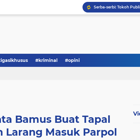
tigasikhusus
#kriminal
#opini
Serba-serbi: Tokoh Publi
Vi
nta Bamus Buat Tapal
n Larang Masuk Parpol