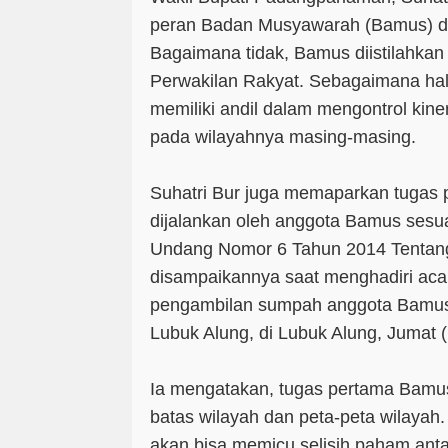
peran Badan Musyawarah (Bamus) da
Bagaimana tidak, Bamus diistilahka
Perwakilan Rakyat. Sebagaimana ha
memiliki andil dalam mengontrol kine
pada wilayahnya masing-masing.
Suhatri Bur juga memaparkan tugas 
dijalankan oleh anggota Bamus ses
Undang Nomor 6 Tahun 2014 Tentang
disampaikannya saat menghadiri aca
pengambilan sumpah anggota Bamus
Lubuk Alung, di Lubuk Alung, Jumat (
Ia mengatakan, tugas pertama Bam
batas wilayah dan peta-peta wilayah. 
akan bisa memicu selisih paham anta