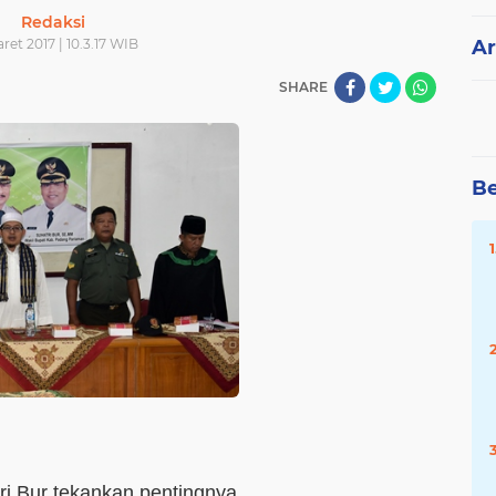
Redaksi
ret 2017 | 10.3.17 WIB
Ar
SHARE
Be
ri Bur tekankan pentingnya