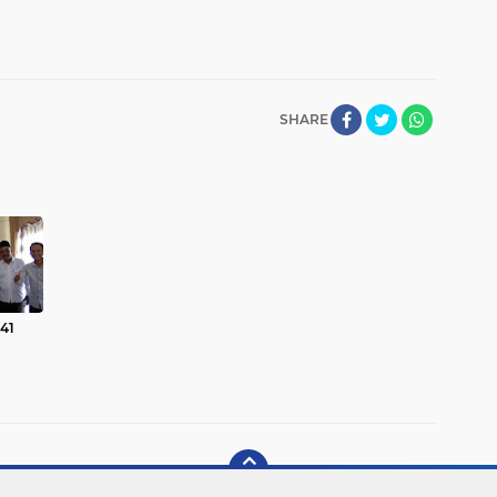
SHARE
41
ran