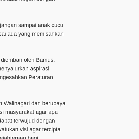
, jangan sampai anak cucu
ampai ada yang memisahkan
g diemban oleh Bamus,
nyalurkan aspirasi
ngesahkan Peraturan
n Walinagari dan berupaya
i masyarakat agar apa
dapat terwujud dengan
tukan visi agar tercipta
ejahteraan bagi