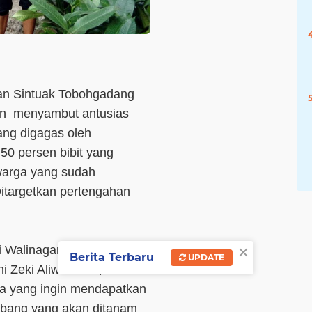
an Sintuak Tobohgadang
an menyambut antusias
ng digagas oleh
 50 persen bibit yang
 warga yang sudah
itargetkan pertengahan
×
 Walinagari Sintuak yang
Berita Terbaru
UPDATE
ni Zeki Aliwardana, Kamis
ga yang ingin mendapatkan
lobang yang akan ditanam