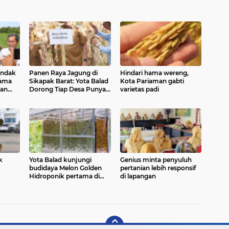
indak
Panen Raya Jagung di
Hindari hama wereng,
Hama
Sikapak Barat: Yota Balad
Kota Pariaman gabti
tan
Dorong Tiap Desa Punya
varietas padi
Keunggulan Tematik
k
Yota Balad kunjungi
Genius minta penyuluh
budidaya Melon Golden
pertanian lebih responsif
Hidroponik pertama di
di lapangan
Pariaman