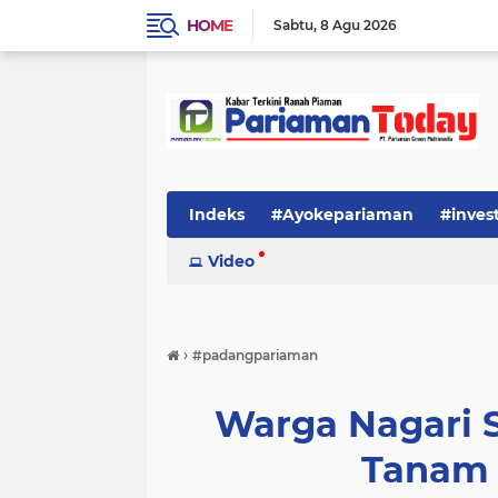
HOME
Sabtu
8 Agu 2026
Indeks
#Ayokepariaman
#inves
Video
›
#padangpariaman
Warga Nagari 
Tanam 