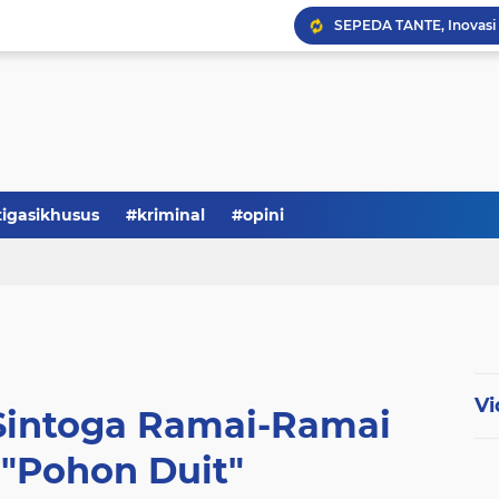
Serba-serbi: Tokoh Publi
tigasikhusus
#kriminal
#opini
Vi
Sintoga Ramai-Ramai
"Pohon Duit"