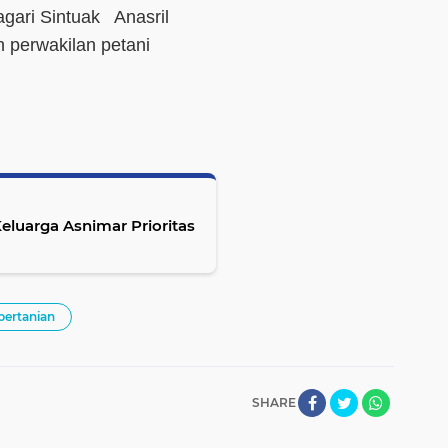
gari Sintuak Anasril
n perwakilan petani
luarga Asnimar Prioritas
pertanian
SHARE