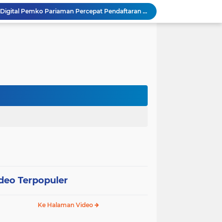
SEPEDA TANTE, Inovasi Digital Pemko Pariaman Percepat Pendaftaran Tanda Tangan Elektronik
Tingkatkan Mutu Pelayanan, Pemko Pariaman Gandeng RSUP Dr. M. Djamil Padang
k, Citra Publik
Wali Kota Pariaman Lepas Kontingen Pramuka ke Jambore Nasional XII di Cibubur
Wali Kota Pariaman Hadiri Penguatan Relawan Pancasila, Tekankan Implementasi Nilai Pancasila dalam Pelayanan Publik
Wali Kota Pariaman Bagikan Bibit Ikan Koi kepada Siswa SD untuk Edukasi Perikanan
Wali Kota Pariaman Salurkan Bantuan bagi Korban Pohon Tumbang, Rumah Rusak Berat Akan Dibedah
Wali Kota Pariaman Ajukan Rancangan KUA-PPAS APBD 2027, Pendapatan Diproyeksikan Rp626,1 Miliar
Pemkot Pariaman Mulai Pusdiklat Paskibraka 2026, Wali Kota Tekankan Pentingnya Disiplin
SAJUMPA Permudah Warga Pariaman Bayar Pajak Kendaraan, Sasar ASN dan Masyarakat
deo Terpopuler
Ke Halaman Video