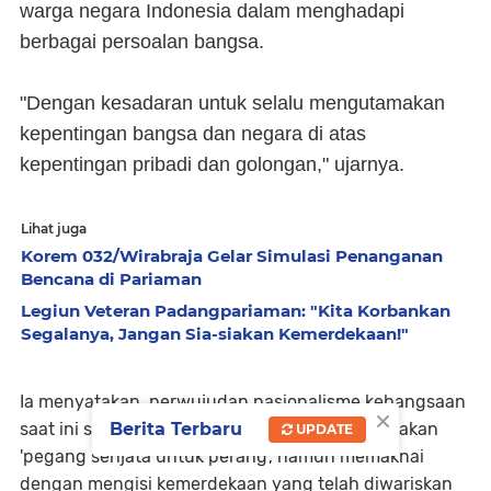
warga negara Indonesia dalam menghadapi
berbagai persoalan bangsa.
"Dengan kesadaran untuk selalu mengutamakan
kepentingan bangsa dan negara di atas
kepentingan pribadi dan golongan," ujarnya.
Lihat juga
Korem 032/Wirabraja Gelar Simulasi Penanganan
Bencana di Pariaman
Legiun Veteran Padangpariaman: "Kita Korbankan
Segalanya, Jangan Sia-siakan Kemerdekaan!"
Ia menyatakan, perwujudan nasionalisme kebangsaan
×
saat ini sudah tidak lagi dimaknai sebagai tindakan
Berita Terbaru
UPDATE
'pegang senjata untuk perang', namun memaknai
dengan mengisi kemerdekaan yang telah diwariskan