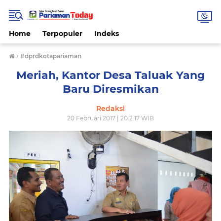
Home
Terpopuler
Indeks
›
#dprdkotapariaman
Meriah, Kantor Desa Taluak Yang
Baru Diresmikan
Redaksi
20 Februari 2017 | 20.2.17 WIB