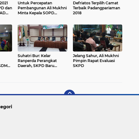
 2021
Untuk Percepatan
Defriatos Terpilih Camat
PD dan
Pembangunan Ali Mukhni
Terbaik Padangpariaman
PAD
Minta Kepala SOPD
2018
Perkuat Koordiansi
Suhatri Bur: Kelar
Jelang Sahur, Ali Mukhni
Ranperda Perangkat
Pimpin Rapat Evaluasi
PSDM
Daerah, SKPD Baru
SKPD
akukan
Dilantik
egori