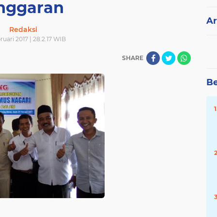
nggaran
Ar
Redaksi
ruari 2017 | 28.2.17 WIB
SHARE
Be