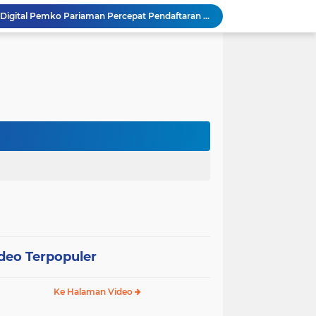
SEPEDA TANTE, Inovasi Digital Pemko Pariaman Percepat Pendaftaran Tanda Tangan Elektronik
Tingkatkan Mutu Pelayanan, Pemko Pariaman Gandeng RSUP Dr. M. Djamil Padang
k, Citra Publik
Wali Kota Pariaman Lepas Kontingen Pramuka ke Jambore Nasional XII di Cibubur
Wali Kota Pariaman Hadiri Penguatan Relawan Pancasila, Tekankan Implementasi Nilai Pancasila dalam Pelayanan Publik
Wali Kota Pariaman Bagikan Bibit Ikan Koi kepada Siswa SD untuk Edukasi Perikanan
Wali Kota Pariaman Salurkan Bantuan bagi Korban Pohon Tumbang, Rumah Rusak Berat Akan Dibedah
Wali Kota Pariaman Ajukan Rancangan KUA-PPAS APBD 2027, Pendapatan Diproyeksikan Rp626,1 Miliar
Pemkot Pariaman Mulai Pusdiklat Paskibraka 2026, Wali Kota Tekankan Pentingnya Disiplin
SAJUMPA Permudah Warga Pariaman Bayar Pajak Kendaraan, Sasar ASN dan Masyarakat
deo Terpopuler
Ke Halaman Video