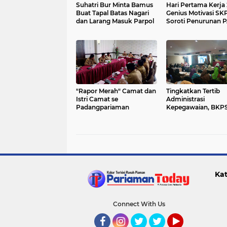
Suhatri Bur Minta Bamus
Hari Pertama Kerja
Buat Tapal Batas Nagari
Genius Motivasi SK
dan Larang Masuk Parpol
Soroti Penurunan 
2020
"Rapor Merah" Camat dan
Tingkatkan Tertib
Istri Camat se
Administrasi
Padangpariaman
Kepegawaian, BK
Padangpariaman l
sosialisasi
Kat
Connect With Us