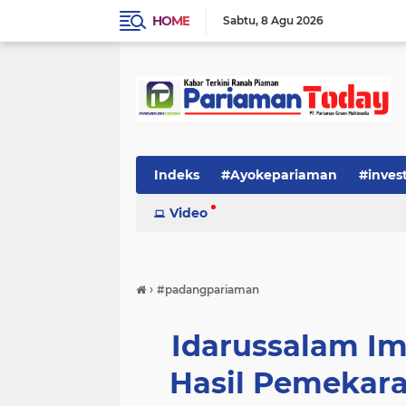
HOME
Sabtu
8 Agu 2026
Indeks
#Ayokepariaman
#inves
Video
›
#padangpariaman
Idarussalam I
Hasil Pemekar