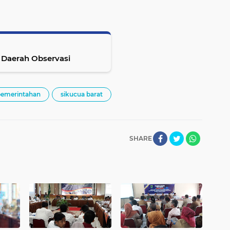
 Daerah Observasi
pemerintahan
sikucua barat
SHARE