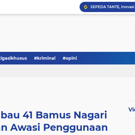
Serba-serbi: Tokoh Publi
tigasikhusus
#kriminal
#opini
Vi
mbau 41 Bamus Nagari
an Awasi Penggunaan