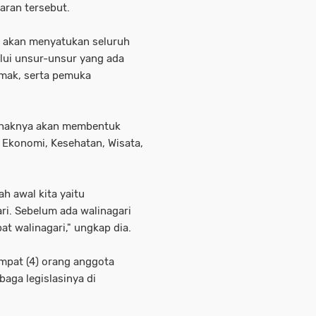
ran tersebut.
a akan menyatukan seluruh
alui unsur-unsur yang ada
amak, serta pemuka
pihaknya akan membentuk
 Ekonomi, Kesehatan, Wisata,
ah awal kita yaitu
ri. Sebelum ada walinagari
bat walinagari," ungkap dia.
mpat (4) orang anggota
aga legislasinya di