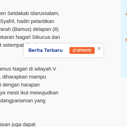
ten Setdakab Idarussalam,
afril, hadiri pelantikan
rah (Bamus) delapan (8)
mekaran Nagari Sikucua dan
t setempat, Senin
×
Berita Terbaru
UPDATE
mus Nagari di wilayah V
tu, diharapkan mampu
i dengan harapan
ya mesti ikut mewujudkan
Padangpariaman yang
asan juga dapat