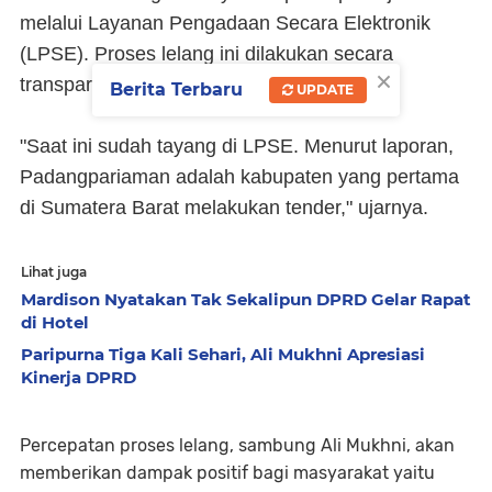
melalui Layanan Pengadaan Secara Elektronik
(LPSE). Proses lelang ini dilakukan secara
×
transparan sesuai ketentuan yang berlaku.
Berita Terbaru
UPDATE
"Saat ini sudah tayang di LPSE. Menurut laporan,
Padangpariaman adalah kabupaten yang pertama
di Sumatera Barat melakukan tender," ujarnya.
Lihat juga
Mardison Nyatakan Tak Sekalipun DPRD Gelar Rapat
di Hotel
Paripurna Tiga Kali Sehari, Ali Mukhni Apresiasi
Kinerja DPRD
Percepatan proses lelang, sambung Ali Mukhni, akan
memberikan dampak positif bagi masyarakat yaitu