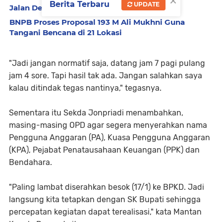
×
Berita Terbaru
UPDATE
Jalan Desa Senilai Rp 924 Juta
BNPB Proses Proposal 193 M Ali Mukhni Guna
Tangani Bencana di 21 Lokasi
"Jadi jangan normatif saja, datang jam 7 pagi pulang
jam 4 sore. Tapi hasil tak ada. Jangan salahkan saya
kalau ditindak tegas nantinya," tegasnya.
Sementara itu Sekda Jonpriadi menambahkan,
masing-masing OPD agar segera menyerahkan nama
Pengguna Anggaran (PA), Kuasa Pengguna Anggaran
(KPA), Pejabat Penatausahaan Keuangan (PPK) dan
Bendahara.
"Paling lambat diserahkan besok (17/1) ke BPKD. Jadi
langsung kita tetapkan dengan SK Bupati sehingga
percepatan kegiatan dapat terealisasi," kata Mantan