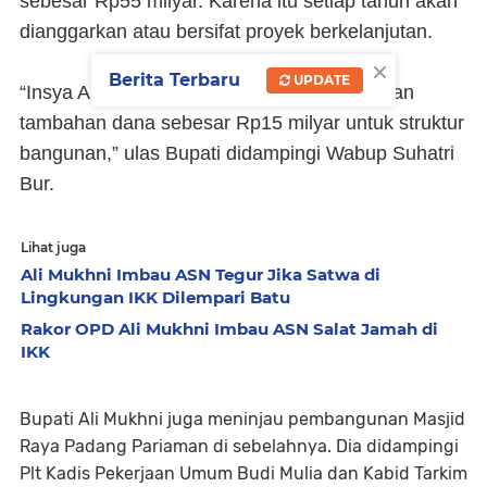
sebesar Rp55 milyar. Karena itu setiap tahun akan
dianggarkan atau bersifat proyek berkelanjutan.
×
Berita Terbaru
UPDATE
“Insya Allah pada APBD tahun 2017, diajukan
tambahan dana sebesar Rp15 milyar untuk struktur
bangunan,” ulas Bupati didampingi Wabup Suhatri
Bur.
Lihat juga
Ali Mukhni Imbau ASN Tegur Jika Satwa di
Lingkungan IKK Dilempari Batu
Rakor OPD Ali Mukhni Imbau ASN Salat Jamah di
IKK
Bupati Ali Mukhni juga meninjau pembangunan Masjid
Raya Padang Pariaman di sebelahnya. Dia didampingi
Plt Kadis Pekerjaan Umum Budi Mulia dan Kabid Tarkim