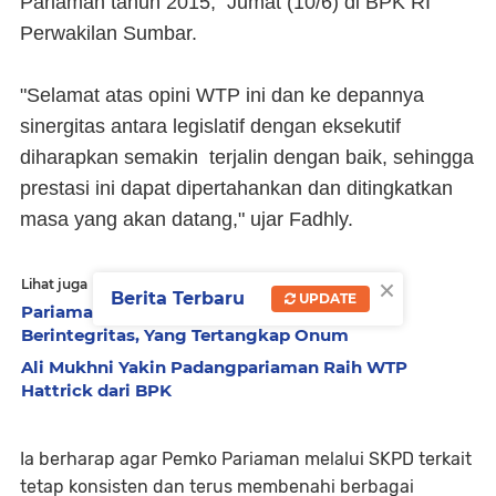
Pariaman tahun 2015, Jumat (10/6) di BPK RI
Perwakilan Sumbar.
"Selamat atas opini WTP ini dan ke depannya
sinergitas antara legislatif dengan eksekutif
diharapkan semakin terjalin dengan baik, sehingga
prestasi ini dapat dipertahankan dan ditingkatkan
masa yang akan datang," ujar Fadhly.
×
Lihat juga
Berita Terbaru
UPDATE
Pariaman Raih WTP, BPK Sumbar: Kami
Berintegritas, Yang Tertangkap Onum
Ali Mukhni Yakin Padangpariaman Raih WTP
Hattrick dari BPK
Ia berharap agar Pemko Pariaman melalui SKPD terkait
tetap konsisten dan terus membenahi berbagai