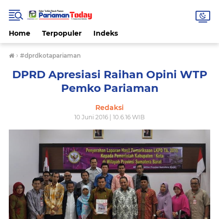
Home
Terpopuler
Indeks
›
#dprdkotapariaman
DPRD Apresiasi Raihan Opini WTP
Pemko Pariaman
Redaksi
10 Juni 2016 | 10.6.16 WIB