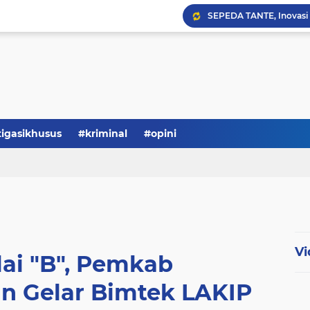
Serba-serbi: Tokoh Publi
tigasikhusus
#kriminal
#opini
Vi
lai "B", Pemkab
n Gelar Bimtek LAKIP