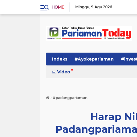
HOME
Minggu
9 Agu 2026
Indeks
#Ayokepariaman
#inves
Video
›
#padangpariaman
Harap Ni
Padangpariama