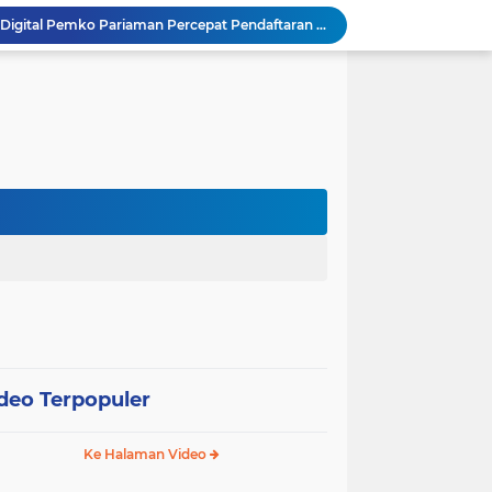
SEPEDA TANTE, Inovasi Digital Pemko Pariaman Percepat Pendaftaran Tanda Tangan Elektronik
Tingkatkan Mutu Pelayanan, Pemko Pariaman Gandeng RSUP Dr. M. Djamil Padang
k, Citra Publik
Wali Kota Pariaman Lepas Kontingen Pramuka ke Jambore Nasional XII di Cibubur
Wali Kota Pariaman Hadiri Penguatan Relawan Pancasila, Tekankan Implementasi Nilai Pancasila dalam Pelayanan Publik
Wali Kota Pariaman Bagikan Bibit Ikan Koi kepada Siswa SD untuk Edukasi Perikanan
Wali Kota Pariaman Salurkan Bantuan bagi Korban Pohon Tumbang, Rumah Rusak Berat Akan Dibedah
Wali Kota Pariaman Ajukan Rancangan KUA-PPAS APBD 2027, Pendapatan Diproyeksikan Rp626,1 Miliar
Pemkot Pariaman Mulai Pusdiklat Paskibraka 2026, Wali Kota Tekankan Pentingnya Disiplin
SAJUMPA Permudah Warga Pariaman Bayar Pajak Kendaraan, Sasar ASN dan Masyarakat
deo Terpopuler
Ke Halaman Video