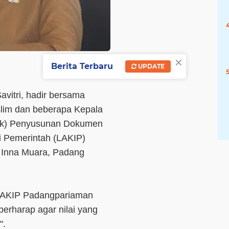
×
Berita Terbaru
UPDATE
avitri, hadir bersama
aslim dan beberapa Kepala
ek) Penyusunan Dokumen
si Pemerintah (LAKIP)
 Inna Muara, Padang
 LAKIP Padangpariaman
berharap agar nilai yang
".