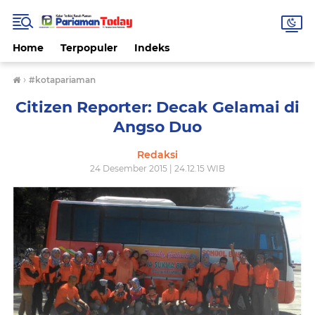
Home
Terpopuler
Indeks
›
#kotapariaman
Citizen Reporter: Decak Gelamai di
Angso Duo
Redaksi
24 Desember 2015 | 24.12.15 WIB