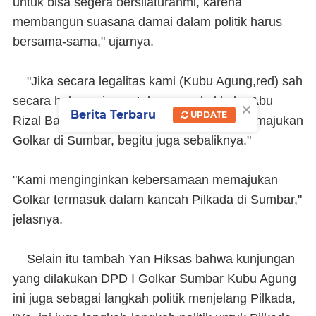
untuk bisa segera bersilaturahmi, karena
membangun suasana damai dalam politik harus
bersama-sama," ujarnya.
"Jika secara legalitas kami (Kubu Agung,red) sah
secara hukum siap untuk merangkul kubu Abu
×
Berita Terbaru
UPDATE
Rizal Bakri (ARB) untuk bersama-sama memajukan
Golkar di Sumbar, begitu juga sebaliknya."
"Kami menginginkan kebersamaan memajukan
Golkar termasuk dalam kancah Pilkada di Sumbar,"
jelasnya.
Selain itu tambah Yan Hiksas bahwa kunjungan
yang dilakukan DPD I Golkar Sumbar Kubu Agung
ini juga sebagai langkah politik menjelang Pilkada,