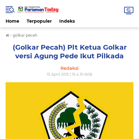
Home
Terpopuler
Indeks
›
golkar pecah
(Golkar Pecah) Plt Ketua Golkar
versi Agung Pede Ikut Pilkada
Redaksi
15 April 2015 | 15.4.15 WIB