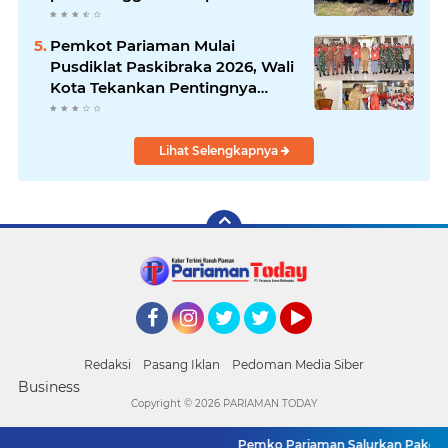
200 juta
Pemkot Pariaman Mulai
Pusdiklat Paskibraka 2026, Wali
Kota Tekankan Pentingnya
Disiplin
Lihat Selengkapnya
Facebook
Instagram
Twitter
Twitter
YouTube
Redaksi
Pasang Iklan
Pedoman Media Siber
Business
Copyright ©
2026 PARIAMAN TODAY
Pemko Pariaman Salurkan Paket Usa