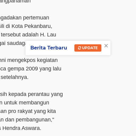
angpariaman
engadakan pertemuan
li di Kota Pekanbaru,
 tersebut adalah H. Lau
×
gai saudagar emas di "bumi
Berita Terbaru
UPDATE
khni mengekpos kegiatan
ca gempa 2009 yang lalu
 setelahnya.
kasih kepada perantau yang
an untuk membangun
an pro rakyat yang kita
nan dan pembangunan,"
s Hendra Aswara.