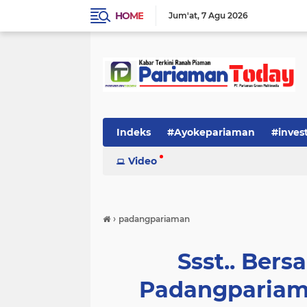
HOME
Jum'at
7 Agu 2026
Indeks
#Ayokepariaman
#inves
Video
›
padangpariaman
Ssst.. Ber
Padangpariam