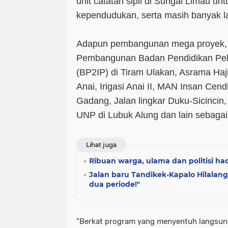
unit catatan sipil di Sungai Limau un
kependudukan, serta masih banyak la
Adapun pembangunan mega proyek, 
Pembangunan Badan Pendidikan Pela
(BP2IP) di Tiram Ulakan, Asrama Haji
Anai, Irigasi Anai II, MAN Insan Cend
Gadang, Jalan lingkar Duku-Sicinci
UNP di Lubuk Alung dan lain sebagai
Lihat juga
Ribuan warga, ulama dan politisi had
Jalan baru Tandikek-Kapalo Hilalang
dua periode!"
"Berkat program yang menyentuh langsun