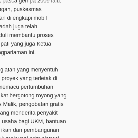
ik pasca gempa 2009 lalu.
megah, puskesmas
an dilengkapi mobil
adah juga telah
peduli membantu proses
Bupati yang juga Ketua
gpariaman ini.
egiatan yang menyentuh
royek yang terletak di
 memacu pertumbuhan
akat bergotong royong yang
s Malik, pengobatan gratis
ang menderita penyakit
l usaha bagi UKM, bantuan
bit ikan dan pembangunan