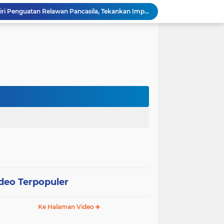
Wali Kota Pariaman Hadiri Penguatan Relawan Pancasila, Tekankan Implementasi Nilai Pancasila dalam Pelayanan Publik
Wali Kota Pariaman Bagikan Bibit Ikan Koi kepada Siswa SD untuk Edukasi Perikanan
Wali Kota Pariaman Salurkan Bantuan bagi Korban Pohon Tumbang, Rumah Rusak Berat Akan Dibedah
Wali Kota Pariaman Ajukan Rancangan KUA-PPAS APBD 2027, Pendapatan Diproyeksikan Rp626,1 Miliar
Pemkot Pariaman Mulai Pusdiklat Paskibraka 2026, Wali Kota Tekankan Pentingnya Disiplin
Pisah Sambut Kapolres, Yota Balad Tekankan Pentingnya Sinergi Jaga Kondusivitas Daerah
Wali Kota Pariaman Minta Inovasi OPD Berdampak Nyata pada Pelayanan Publik
Pemkot Pariaman Resmikan TPA Bunda PAUD untuk Dukung Pengasuhan Anak ASN
Pengurus PWI Pariaman 2026–2029 Dilantik, Pemkot Tekankan Sinergi dan Profesionalisme Pers
Wali Kota Pariaman Lepas Kontingen Pramuka ke Jambore Nasional XII di Cibubur
deo Terpopuler
Ke Halaman Video