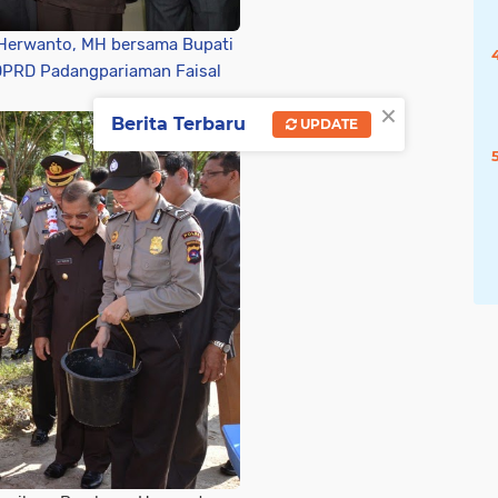
 Herwanto, MH bersama Bupati
DPRD Padangpariaman Faisal
×
Berita Terbaru
UPDATE