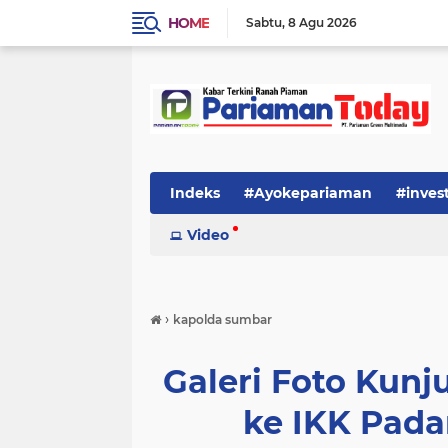
HOME
Sabtu
8 Agu 2026
Indeks
#Ayokepariaman
#inves
Video
›
kapolda sumbar
Galeri Foto Kun
ke IKK Pada