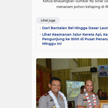
Ketua Bhayangkari Sumbar Ny Sinar 
menanam pohon ketaping di I
Lihat juga
Dari Bantalan Rel Hingga Dasar La
Lihat Keamanan Jalur Kereta Api, 
Pengunjung ke 1000 di Pusat Pena
Minggu Ini