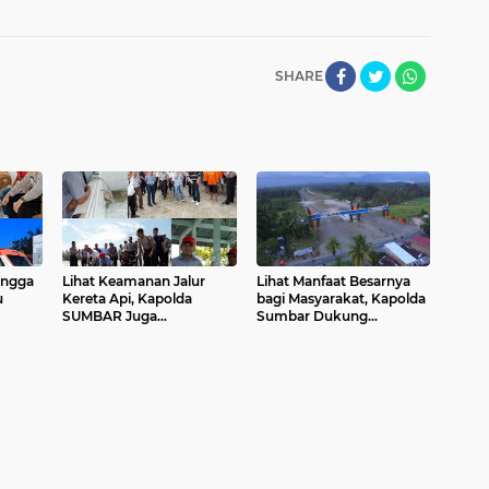
SHARE
ingga
Lihat Keamanan Jalur
Lihat Manfaat Besarnya
u
Kereta Api, Kapolda
bagi Masyarakat, Kapolda
SUMBAR Juga
Sumbar Dukung
Pengunjung ke 1000 di
Pembangunan Tarok City
Pusat Penangkaran
Penyu Pariaman Minggu
Ini