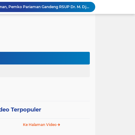
k, Citra Publik
Wali Kota Pariaman Lepas Kontingen Pramuka ke Jambore Nasional XII di Cibubur
Wali Kota Pariaman Hadiri Penguatan Relawan Pancasila, Tekankan Implementasi Nilai Pancasila dalam Pelayanan Publik
Wali Kota Pariaman Bagikan Bibit Ikan Koi kepada Siswa SD untuk Edukasi Perikanan
Wali Kota Pariaman Salurkan Bantuan bagi Korban Pohon Tumbang, Rumah Rusak Berat Akan Dibedah
Wali Kota Pariaman Ajukan Rancangan KUA-PPAS APBD 2027, Pendapatan Diproyeksikan Rp626,1 Miliar
Pemkot Pariaman Mulai Pusdiklat Paskibraka 2026, Wali Kota Tekankan Pentingnya Disiplin
Pisah Sambut Kapolres, Yota Balad Tekankan Pentingnya Sinergi Jaga Kondusivitas Daerah
SEPEDA TANTE, Inovasi Digital Pemko Pariaman Percepat Pendaftaran Tanda Tangan Elektronik
Tingkatkan Mutu Pelayanan, Pemko Pariaman Gandeng RSUP Dr. M. Djamil Padang
deo Terpopuler
Ke Halaman Video