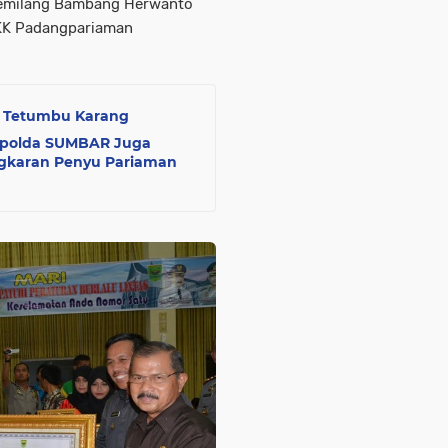
Gemilang Bambang Herwanto
KK Padangpariaman
ut Tetumbu Karang
Kapolda SUMBAR Juga
ngkaran Penyu Pariaman