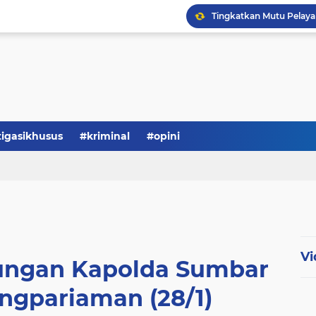
Serba-serbi: Tokoh Publi
tigasikhusus
#kriminal
#opini
Vi
jungan Kapolda Sumbar
ngpariaman (28/1)